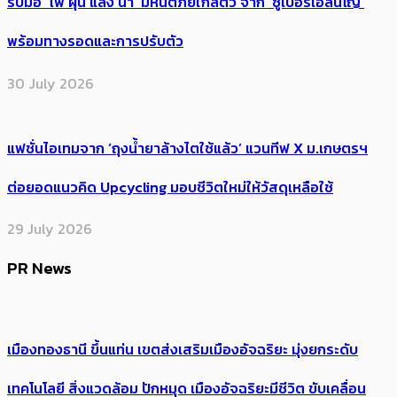
รับมือ ‘ไฟ ฝุ่น แล้ง น้ำ’ มหันตภัยใกล้ตัว จาก ‘ซูเปอร์เอลนีโญ’
พร้อมทางรอดและการปรับตัว
30 July 2026
แฟชั่นไอเทมจาก ‘ถุงน้ำยาล้างไตใช้แล้ว’ แวนทีฟ X ม.เกษตรฯ
ต่อยอดแนวคิด Upcycling มอบชีวิตใหม่ให้วัสดุเหลือใช้
29 July 2026
PR News
เมืองทองธานี ขึ้นแท่น เขตส่งเสริมเมืองอัจฉริยะ มุ่งยกระดับ
เทคโนโลยี สิ่งแวดล้อม ปักหมุด เมืองอัจฉริยะมีชีวิต ขับเคลื่อน