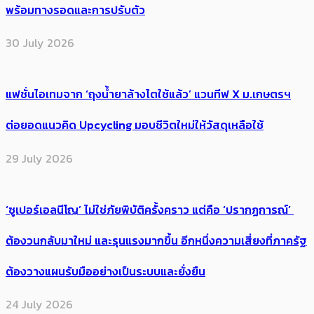
พร้อมทางรอดและการปรับตัว
30 July 2026
แฟชั่นไอเทมจาก ‘ถุงน้ำยาล้างไตใช้แล้ว’ แวนทีฟ X ม.เกษตรฯ
ต่อยอดแนวคิด Upcycling มอบชีวิตใหม่ให้วัสดุเหลือใช้
29 July 2026
‘ซูเปอร์เอลนีโญ’ ไม่ใช่ภัยพิบัติครั้งคราว แต่คือ ‘ปรากฏการณ์’ ​
ต้อง​วนกลับมาใหม่ และรุนแรงมากขึ้น อีกหนึ่งความเสี่ยงที่ภาครัฐ
ต้องวางแผนรับมืออย่างเป็นระบบและยั่งยืน
24 July 2026