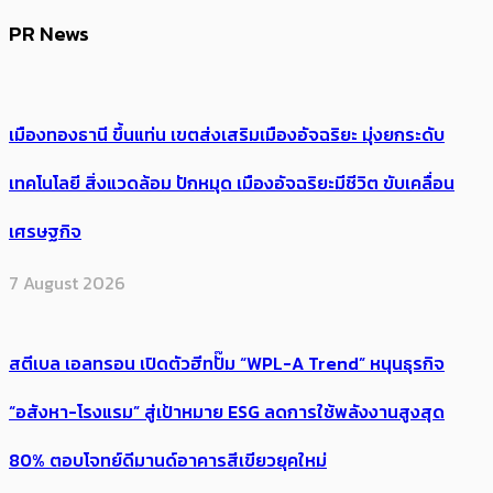
PR News
เมืองทองธานี ขึ้นแท่น เขตส่งเสริมเมืองอัจฉริยะ มุ่งยกระดับ
เทคโนโลยี สิ่งแวดล้อม ปักหมุด เมืองอัจฉริยะมีชีวิต ขับเคลื่อน
เศรษฐกิจ
7 August 2026
สตีเบล เอลทรอน เปิดตัวฮีทปั๊ม “WPL-A Trend” หนุนธุรกิจ
“อสังหา-โรงแรม” สู่เป้าหมาย ESG ลดการใช้พลังงานสูงสุด
80% ตอบโจทย์ดีมานด์อาคารสีเขียวยุคใหม่