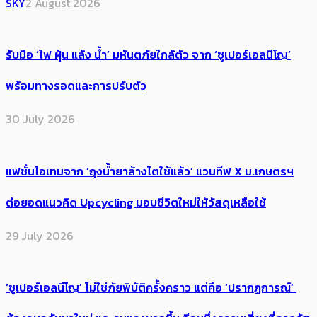
SKY
2 August 2026
รับมือ ‘ไฟ ฝุ่น แล้ง น้ำ’ มหันตภัยใกล้ตัว จาก ‘ซูเปอร์เอลนีโญ’
พร้อมทางรอดและการปรับตัว
30 July 2026
แฟชั่นไอเทมจาก ‘ถุงน้ำยาล้างไตใช้แล้ว’ แวนทีฟ X ม.เกษตรฯ
ต่อยอดแนวคิด Upcycling มอบชีวิตใหม่ให้วัสดุเหลือใช้
29 July 2026
‘ซูเปอร์เอลนีโญ’ ไม่ใช่ภัยพิบัติครั้งคราว แต่คือ ‘ปรากฏการณ์’ ​