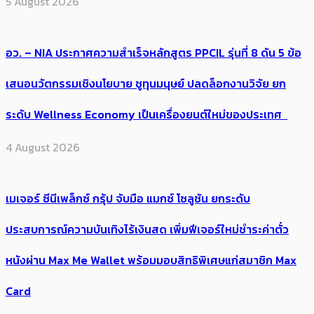
5 August 2026
อว. – NIA ประกาศความสำเร็จหลักสูตร PPCIL รุ่นที่ 8 ดัน 5 ข้อ
เสนอนวัตกรรมเชิงนโยบาย ชูทุนมนุษย์ ปลดล็อกงานวิจัย ยก
ระดับ Wellness Economy เป็นเครื่องยนต์ใหม่ของประเทศ
4 August 2026
เมเจอร์ ซีนีเพล็กซ์ กรุ้ป จับมือ แมกซ์ โซลูชัน ยกระดับ
ประสบการณ์ความบันเทิงไร้เงินสด เพิ่มฟีเจอร์ใหม่ชำระค่าตั๋ว
หนังผ่าน Max Me Wallet พร้อมมอบสิทธิพิเศษแก่สมาชิก Max
Card