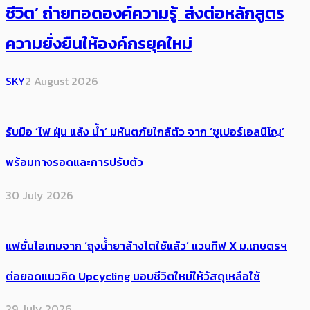
ชีวิต’ ถ่ายทอดองค์ความรู้ ส่งต่อหลักสูตร
ความยั่งยืนให้องค์กรยุคใหม่
SKY
2 August 2026
รับมือ ‘ไฟ ฝุ่น แล้ง น้ำ’ มหันตภัยใกล้ตัว จาก ‘ซูเปอร์เอลนีโญ’
พร้อมทางรอดและการปรับตัว
30 July 2026
แฟชั่นไอเทมจาก ‘ถุงน้ำยาล้างไตใช้แล้ว’ แวนทีฟ X ม.เกษตรฯ
ต่อยอดแนวคิด Upcycling มอบชีวิตใหม่ให้วัสดุเหลือใช้
29 July 2026