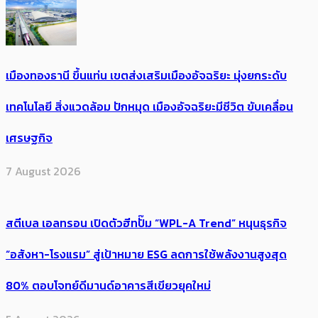
เมืองทองธานี ขึ้นแท่น เขตส่งเสริมเมืองอัจฉริยะ มุ่งยกระดับ
เทคโนโลยี สิ่งแวดล้อม ปักหมุด เมืองอัจฉริยะมีชีวิต ขับเคลื่อน
เศรษฐกิจ
7 August 2026
สตีเบล เอลทรอน เปิดตัวฮีทปั๊ม “WPL-A Trend” หนุนธุรกิจ
“อสังหา-โรงแรม” สู่เป้าหมาย ESG ลดการใช้พลังงานสูงสุด
80% ตอบโจทย์ดีมานด์อาคารสีเขียวยุคใหม่