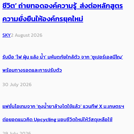
ชีวิต’ ถ่ายทอดองค์ความรู้ ส่งต่อหลักสูตร
ความยั่งยืนให้องค์กรยุคใหม่
SKY
2 August 2026
รับมือ ‘ไฟ ฝุ่น แล้ง น้ำ’ มหันตภัยใกล้ตัว จาก ‘ซูเปอร์เอลนีโญ’
พร้อมทางรอดและการปรับตัว
30 July 2026
แฟชั่นไอเทมจาก ‘ถุงน้ำยาล้างไตใช้แล้ว’ แวนทีฟ X ม.เกษตรฯ
ต่อยอดแนวคิด Upcycling มอบชีวิตใหม่ให้วัสดุเหลือใช้
29 July 2026