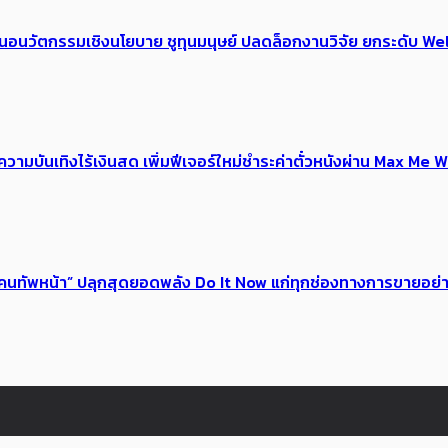
้อเสนอนวัตกรรมเชิงนโยบาย ชูทุนมนุษย์ ปลดล็อกงานวิจัย ยกระดับ
ณ์ความบันเทิงไร้เงินสด เพิ่มฟีเจอร์ใหม่ชำระค่าตั๋วหนังผ่าน Max 
 ของคนทัพหน้า” ปลุกสุดยอดพลัง Do It Now แก่ทุกช่องทางการขายอย