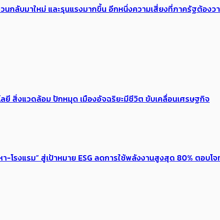
้อง​วนกลับมาใหม่ และรุนแรงมากขึ้น อีกหนึ่งความเสี่ยงที่ภาครัฐต้อง
ลยี สิ่งแวดล้อม ปักหมุด เมืองอัจฉริยะมีชีวิต ขับเคลื่อนเศรษฐกิจ
งหา-โรงแรม” สู่เป้าหมาย ESG ลดการใช้พลังงานสูงสุด 80% ตอบโจท