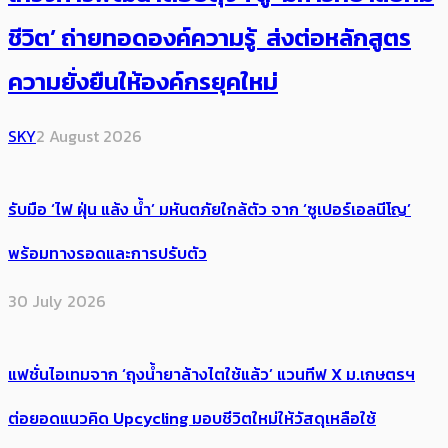
ชีวิต’ ถ่ายทอดองค์ความรู้ ส่งต่อหลักสูตร
ความยั่งยืนให้องค์กรยุคใหม่
SKY
2 August 2026
รับมือ ‘ไฟ ฝุ่น แล้ง น้ำ’ มหันตภัยใกล้ตัว จาก ‘ซูเปอร์เอลนีโญ’
พร้อมทางรอดและการปรับตัว
30 July 2026
แฟชั่นไอเทมจาก ‘ถุงน้ำยาล้างไตใช้แล้ว’ แวนทีฟ X ม.เกษตรฯ
ต่อยอดแนวคิด Upcycling มอบชีวิตใหม่ให้วัสดุเหลือใช้