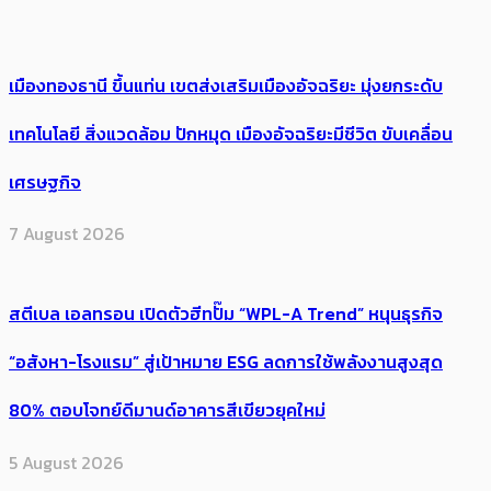
เมืองทองธานี ขึ้นแท่น เขตส่งเสริมเมืองอัจฉริยะ มุ่งยกระดับ
เทคโนโลยี สิ่งแวดล้อม ปักหมุด เมืองอัจฉริยะมีชีวิต ขับเคลื่อน
เศรษฐกิจ
7 August 2026
สตีเบล เอลทรอน เปิดตัวฮีทปั๊ม “WPL-A Trend” หนุนธุรกิจ
“อสังหา-โรงแรม” สู่เป้าหมาย ESG ลดการใช้พลังงานสูงสุด
80% ตอบโจทย์ดีมานด์อาคารสีเขียวยุคใหม่
5 August 2026