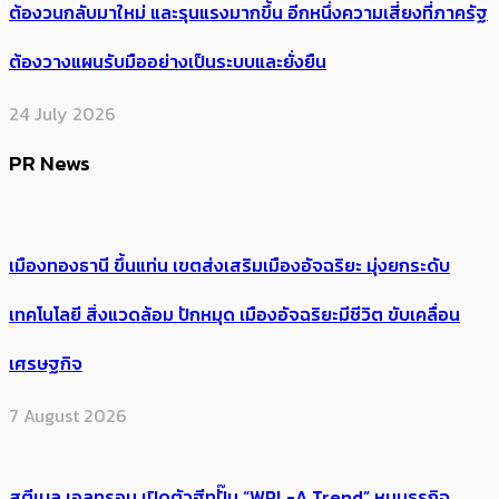
ต้อง​วนกลับมาใหม่ และรุนแรงมากขึ้น อีกหนึ่งความเสี่ยงที่ภาครัฐ
ต้องวางแผนรับมืออย่างเป็นระบบและยั่งยืน
24 July 2026
PR News
เมืองทองธานี ขึ้นแท่น เขตส่งเสริมเมืองอัจฉริยะ มุ่งยกระดับ
เทคโนโลยี สิ่งแวดล้อม ปักหมุด เมืองอัจฉริยะมีชีวิต ขับเคลื่อน
เศรษฐกิจ
7 August 2026
สตีเบล เอลทรอน เปิดตัวฮีทปั๊ม “WPL-A Trend” หนุนธุรกิจ