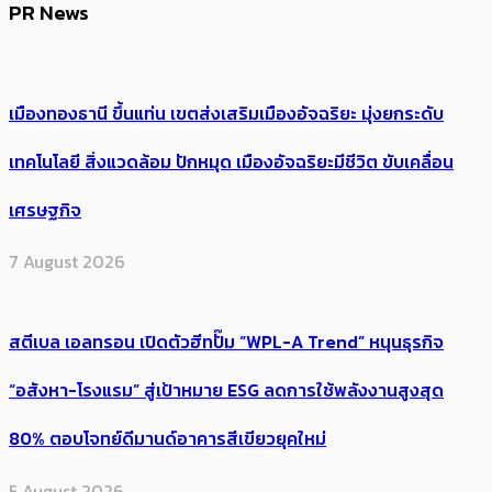
PR News
เมืองทองธานี ขึ้นแท่น เขตส่งเสริมเมืองอัจฉริยะ มุ่งยกระดับ
เทคโนโลยี สิ่งแวดล้อม ปักหมุด เมืองอัจฉริยะมีชีวิต ขับเคลื่อน
เศรษฐกิจ
7 August 2026
สตีเบล เอลทรอน เปิดตัวฮีทปั๊ม “WPL-A Trend” หนุนธุรกิจ
“อสังหา-โรงแรม” สู่เป้าหมาย ESG ลดการใช้พลังงานสูงสุด
80% ตอบโจทย์ดีมานด์อาคารสีเขียวยุคใหม่
5 August 2026