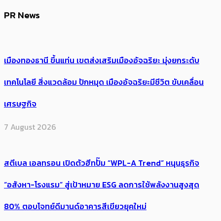
PR News
เมืองทองธานี ขึ้นแท่น เขตส่งเสริมเมืองอัจฉริยะ มุ่งยกระดับ
เทคโนโลยี สิ่งแวดล้อม ปักหมุด เมืองอัจฉริยะมีชีวิต ขับเคลื่อน
เศรษฐกิจ
7 August 2026
สตีเบล เอลทรอน เปิดตัวฮีทปั๊ม “WPL-A Trend” หนุนธุรกิจ
“อสังหา-โรงแรม” สู่เป้าหมาย ESG ลดการใช้พลังงานสูงสุด
80% ตอบโจทย์ดีมานด์อาคารสีเขียวยุคใหม่