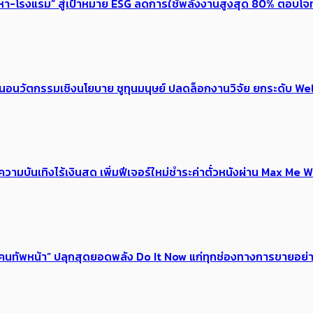
งหา-โรงแรม” สู่เป้าหมาย ESG ลดการใช้พลังงานสูงสุด 80% ตอบโจท
้อเสนอนวัตกรรมเชิงนโยบาย ชูทุนมนุษย์ ปลดล็อกงานวิจัย ยกระดับ
ณ์ความบันเทิงไร้เงินสด เพิ่มฟีเจอร์ใหม่ชำระค่าตั๋วหนังผ่าน Max 
 ของคนทัพหน้า” ปลุกสุดยอดพลัง Do It Now แก่ทุกช่องทางการขายอย