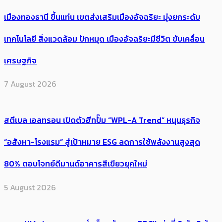
เมืองทองธานี ขึ้นแท่น เขตส่งเสริมเมืองอัจฉริยะ มุ่งยกระดับ
เทคโนโลยี สิ่งแวดล้อม ปักหมุด เมืองอัจฉริยะมีชีวิต ขับเคลื่อน
เศรษฐกิจ
7 August 2026
สตีเบล เอลทรอน เปิดตัวฮีทปั๊ม “WPL-A Trend” หนุนธุรกิจ
“อสังหา-โรงแรม” สู่เป้าหมาย ESG ลดการใช้พลังงานสูงสุด
80% ตอบโจทย์ดีมานด์อาคารสีเขียวยุคใหม่
5 August 2026