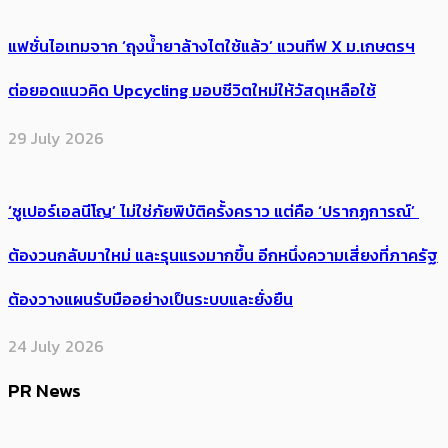
แฟชั่นไอเทมจาก ‘ถุงน้ำยาล้างไตใช้แล้ว’ แวนทีฟ X ม.เกษตรฯ
ต่อยอดแนวคิด Upcycling มอบชีวิตใหม่ให้วัสดุเหลือใช้
29 July 2026
‘ซูเปอร์เอลนีโญ’ ไม่ใช่ภัยพิบัติครั้งคราว แต่คือ ‘ปรากฏการณ์’ ​
ต้อง​วนกลับมาใหม่ และรุนแรงมากขึ้น อีกหนึ่งความเสี่ยงที่ภาครัฐ
ต้องวางแผนรับมืออย่างเป็นระบบและยั่งยืน
24 July 2026
PR News