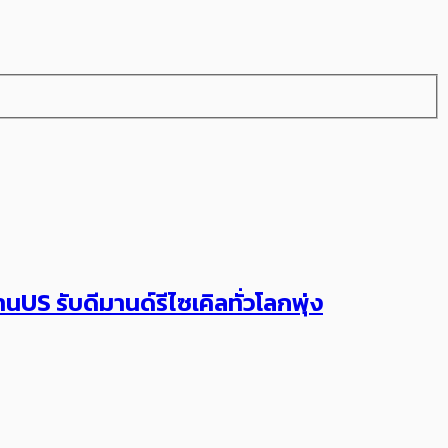
US รับดีมานด์รีไซเคิลทั่วโลกพุ่ง