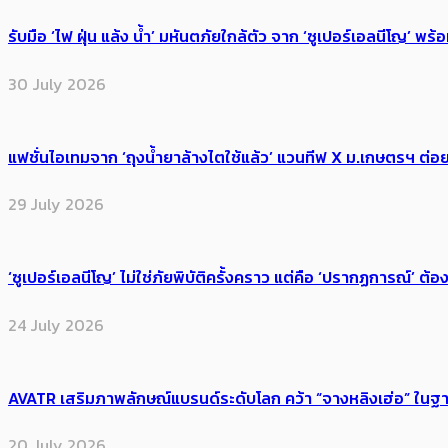
รับมือ ‘ไฟ ฝุ่น แล้ง น้ำ’ มหันตภัยใกล้ตัว จาก ‘ซูเปอร์เอลนีโญ’ 
30 July 2026
แฟชั่นไอเทมจาก ‘ถุงน้ำยาล้างไตใช้แล้ว’ แวนทีฟ X ม.เกษตรฯ ต่อย
29 July 2026
‘ซูเปอร์เอลนีโญ’ ไม่ใช่ภัยพิบัติครั้งคราว แต่คือ ‘ปรากฏการณ์’ ​ต
24 July 2026
AVATR เสริมภาพลักษณ์แบรนด์ระดับโลก คว้า “จางหลิงเฮ่อ” ใ
20 July 2026