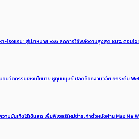
งหา-โรงแรม” สู่เป้าหมาย ESG ลดการใช้พลังงานสูงสุด 80% ตอบโจท
้อเสนอนวัตกรรมเชิงนโยบาย ชูทุนมนุษย์ ปลดล็อกงานวิจัย ยกระดับ
ณ์ความบันเทิงไร้เงินสด เพิ่มฟีเจอร์ใหม่ชำระค่าตั๋วหนังผ่าน Max 