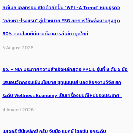
สตีเบล เอลทรอน เปิดตัวฮีทปั๊ม “WPL-A Trend” หนุนธุรกิจ
“อสังหา-โรงแรม” สู่เป้าหมาย ESG ลดการใช้พลังงานสูงสุด
80% ตอบโจทย์ดีมานด์อาคารสีเขียวยุคใหม่
5 August 2026
อว. – NIA ประกาศความสำเร็จหลักสูตร PPCIL รุ่นที่ 8 ดัน 5 ข้อ
เสนอนวัตกรรมเชิงนโยบาย ชูทุนมนุษย์ ปลดล็อกงานวิจัย ยก
ระดับ Wellness Economy เป็นเครื่องยนต์ใหม่ของประเทศ
4 August 2026
เมเจอร์ ซีนีเพล็กซ์ กรุ้ป จับมือ แมกซ์ โซลูชัน ยกระดับ