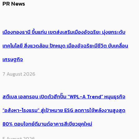
PR News
เมืองทองธานี ขึ้นแท่น เขตส่งเสริมเมืองอัจฉริยะ มุ่งยกระดับ
เทคโนโลยี สิ่งแวดล้อม ปักหมุด เมืองอัจฉริยะมีชีวิต ขับเคลื่อน
เศรษฐกิจ
7 August 2026
สตีเบล เอลทรอน เปิดตัวฮีทปั๊ม “WPL-A Trend” หนุนธุรกิจ
“อสังหา-โรงแรม” สู่เป้าหมาย ESG ลดการใช้พลังงานสูงสุด
80% ตอบโจทย์ดีมานด์อาคารสีเขียวยุคใหม่
5 August 2026