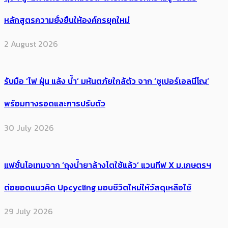
หลักสูตรความยั่งยืนให้องค์กรยุคใหม่
2 August 2026
รับมือ ‘ไฟ ฝุ่น แล้ง น้ำ’ มหันตภัยใกล้ตัว จาก ‘ซูเปอร์เอลนีโญ’
พร้อมทางรอดและการปรับตัว
30 July 2026
แฟชั่นไอเทมจาก ‘ถุงน้ำยาล้างไตใช้แล้ว’ แวนทีฟ X ม.เกษตรฯ
ต่อยอดแนวคิด Upcycling มอบชีวิตใหม่ให้วัสดุเหลือใช้
29 July 2026