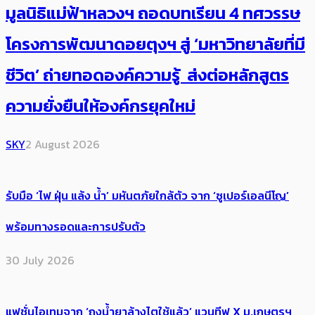
มูลนิธิแม่ฟ้าหลวงฯ ถอดบทเรียน 4 ทศวรรษ
โครงการพัฒนาดอยตุงฯ สู่ ‘มหาวิทยาลัยที่มี
ชีวิต’ ถ่ายทอดองค์ความรู้ ส่งต่อหลักสูตร
ความยั่งยืนให้องค์กรยุคใหม่
SKY
2 August 2026
รับมือ ‘ไฟ ฝุ่น แล้ง น้ำ’ มหันตภัยใกล้ตัว จาก ‘ซูเปอร์เอลนีโญ’
พร้อมทางรอดและการปรับตัว
30 July 2026
แฟชั่นไอเทมจาก ‘ถุงน้ำยาล้างไตใช้แล้ว’ แวนทีฟ X ม.เกษตรฯ