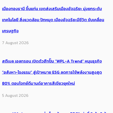
เมืองทองธานี ขึ้นแท่น เขตส่งเสริมเมืองอัจฉริยะ มุ่งยกระดับ
เทคโนโลยี สิ่งแวดล้อม ปักหมุด เมืองอัจฉริยะมีชีวิต ขับเคลื่อน
เศรษฐกิจ
7 August 2026
สตีเบล เอลทรอน เปิดตัวฮีทปั๊ม “WPL-A Trend” หนุนธุรกิจ
“อสังหา-โรงแรม” สู่เป้าหมาย ESG ลดการใช้พลังงานสูงสุด
80% ตอบโจทย์ดีมานด์อาคารสีเขียวยุคใหม่
5 August 2026