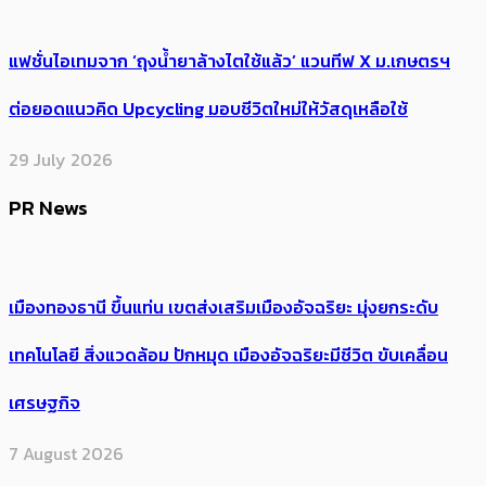
แฟชั่นไอเทมจาก ‘ถุงน้ำยาล้างไตใช้แล้ว’ แวนทีฟ X ม.เกษตรฯ
ต่อยอดแนวคิด Upcycling มอบชีวิตใหม่ให้วัสดุเหลือใช้
29 July 2026
PR News
เมืองทองธานี ขึ้นแท่น เขตส่งเสริมเมืองอัจฉริยะ มุ่งยกระดับ
เทคโนโลยี สิ่งแวดล้อม ปักหมุด เมืองอัจฉริยะมีชีวิต ขับเคลื่อน
เศรษฐกิจ
7 August 2026