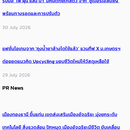
รับมือ ‘ไฟ ฝุ่น แล้ง น้ำ’ มหันตภัยใกล้ตัว จาก ‘ซูเปอร์เอลนีโญ’
พร้อมทางรอดและการปรับตัว
30 July 2026
แฟชั่นไอเทมจาก ‘ถุงน้ำยาล้างไตใช้แล้ว’ แวนทีฟ X ม.เกษตรฯ
ต่อยอดแนวคิด Upcycling มอบชีวิตใหม่ให้วัสดุเหลือใช้
29 July 2026
PR News
เมืองทองธานี ขึ้นแท่น เขตส่งเสริมเมืองอัจฉริยะ มุ่งยกระดับ
เทคโนโลยี สิ่งแวดล้อม ปักหมุด เมืองอัจฉริยะมีชีวิต ขับเคลื่อน