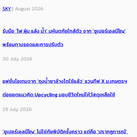
SKY
2 August 2026
รับมือ ‘ไฟ ฝุ่น แล้ง น้ำ’ มหันตภัยใกล้ตัว จาก ‘ซูเปอร์เอลนีโญ’
พร้อมทางรอดและการปรับตัว
30 July 2026
แฟชั่นไอเทมจาก ‘ถุงน้ำยาล้างไตใช้แล้ว’ แวนทีฟ X ม.เกษตรฯ
ต่อยอดแนวคิด Upcycling มอบชีวิตใหม่ให้วัสดุเหลือใช้
29 July 2026
‘ซูเปอร์เอลนีโญ’ ไม่ใช่ภัยพิบัติครั้งคราว แต่คือ ‘ปรากฏการณ์’ ​