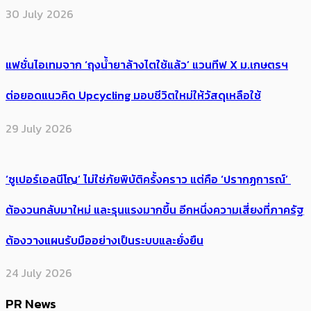
30 July 2026
แฟชั่นไอเทมจาก ‘ถุงน้ำยาล้างไตใช้แล้ว’ แวนทีฟ X ม.เกษตรฯ
ต่อยอดแนวคิด Upcycling มอบชีวิตใหม่ให้วัสดุเหลือใช้
29 July 2026
‘ซูเปอร์เอลนีโญ’ ไม่ใช่ภัยพิบัติครั้งคราว แต่คือ ‘ปรากฏการณ์’ ​
ต้อง​วนกลับมาใหม่ และรุนแรงมากขึ้น อีกหนึ่งความเสี่ยงที่ภาครัฐ
ต้องวางแผนรับมืออย่างเป็นระบบและยั่งยืน
24 July 2026
PR News