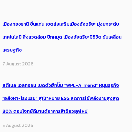
เมืองทองธานี ขึ้นแท่น เขตส่งเสริมเมืองอัจฉริยะ มุ่งยกระดับ
เทคโนโลยี สิ่งแวดล้อม ปักหมุด เมืองอัจฉริยะมีชีวิต ขับเคลื่อน
เศรษฐกิจ
7 August 2026
สตีเบล เอลทรอน เปิดตัวฮีทปั๊ม “WPL-A Trend” หนุนธุรกิจ
“อสังหา-โรงแรม” สู่เป้าหมาย ESG ลดการใช้พลังงานสูงสุด
80% ตอบโจทย์ดีมานด์อาคารสีเขียวยุคใหม่
5 August 2026