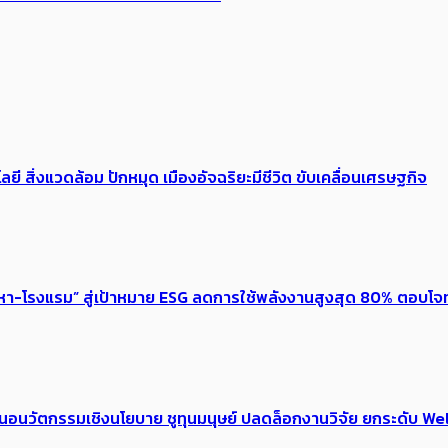
ลยี สิ่งแวดล้อม ปักหมุด เมืองอัจฉริยะมีชีวิต ขับเคลื่อนเศรษฐกิจ
งหา-โรงแรม” สู่เป้าหมาย ESG ลดการใช้พลังงานสูงสุด 80% ตอบโจท
้อเสนอนวัตกรรมเชิงนโยบาย ชูทุนมนุษย์ ปลดล็อกงานวิจัย ยกระดับ