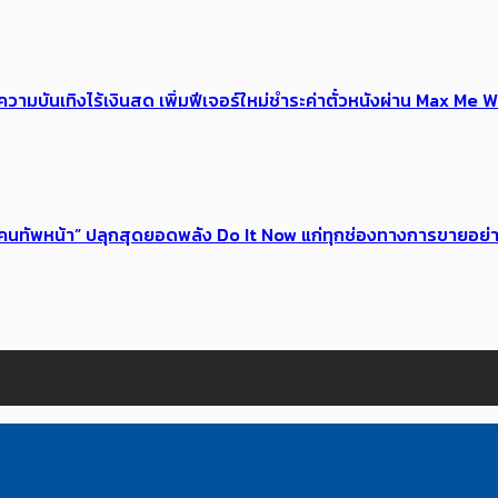
ณ์ความบันเทิงไร้เงินสด เพิ่มฟีเจอร์ใหม่ชำระค่าตั๋วหนังผ่าน Max 
 ของคนทัพหน้า” ปลุกสุดยอดพลัง Do It Now แก่ทุกช่องทางการขายอย