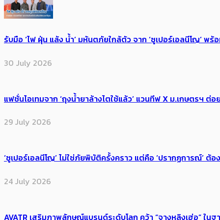
รับมือ ‘ไฟ ฝุ่น แล้ง น้ำ’ มหันตภัยใกล้ตัว จาก ‘ซูเปอร์เอลนีโญ’ 
30 July 2026
แฟชั่นไอเทมจาก ‘ถุงน้ำยาล้างไตใช้แล้ว’ แวนทีฟ X ม.เกษตรฯ ต่อย
29 July 2026
‘ซูเปอร์เอลนีโญ’ ไม่ใช่ภัยพิบัติครั้งคราว แต่คือ ‘ปรากฏการณ์’ ​ต
24 July 2026
AVATR เสริมภาพลักษณ์แบรนด์ระดับโลก คว้า “จางหลิงเฮ่อ” ใ