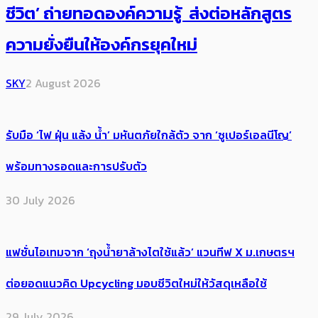
ชีวิต’ ถ่ายทอดองค์ความรู้ ส่งต่อหลักสูตร
ความยั่งยืนให้องค์กรยุคใหม่
SKY
2 August 2026
รับมือ ‘ไฟ ฝุ่น แล้ง น้ำ’ มหันตภัยใกล้ตัว จาก ‘ซูเปอร์เอลนีโญ’
พร้อมทางรอดและการปรับตัว
30 July 2026
แฟชั่นไอเทมจาก ‘ถุงน้ำยาล้างไตใช้แล้ว’ แวนทีฟ X ม.เกษตรฯ
ต่อยอดแนวคิด Upcycling มอบชีวิตใหม่ให้วัสดุเหลือใช้
29 July 2026