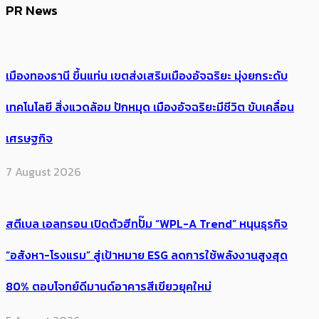
PR News
เมืองทองธานี ขึ้นแท่น เขตส่งเสริมเมืองอัจฉริยะ มุ่งยกระดับ
เทคโนโลยี สิ่งแวดล้อม ปักหมุด เมืองอัจฉริยะมีชีวิต ขับเคลื่อน
เศรษฐกิจ
7 August 2026
สตีเบล เอลทรอน เปิดตัวฮีทปั๊ม “WPL-A Trend” หนุนธุรกิจ
“อสังหา-โรงแรม” สู่เป้าหมาย ESG ลดการใช้พลังงานสูงสุด
80% ตอบโจทย์ดีมานด์อาคารสีเขียวยุคใหม่