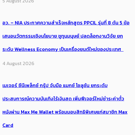
5 August 2026
อว. – NIA ประกาศความสำเร็จหลักสูตร PPCIL รุ่นที่ 8 ดัน 5 ข้อ
เสนอนวัตกรรมเชิงนโยบาย ชูทุนมนุษย์ ปลดล็อกงานวิจัย ยก
ระดับ Wellness Economy เป็นเครื่องยนต์ใหม่ของประเทศ
4 August 2026
เมเจอร์ ซีนีเพล็กซ์ กรุ้ป จับมือ แมกซ์ โซลูชัน ยกระดับ
ประสบการณ์ความบันเทิงไร้เงินสด เพิ่มฟีเจอร์ใหม่ชำระค่าตั๋ว
หนังผ่าน Max Me Wallet พร้อมมอบสิทธิพิเศษแก่สมาชิก Max
Card