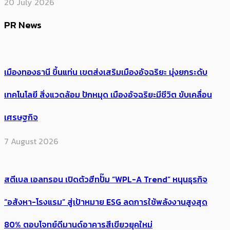
20 July 2026
PR News
เมืองทองธานี ขึ้นแท่น เขตส่งเสริมเมืองอัจฉริยะ มุ่งยกระดับ
เทคโนโลยี สิ่งแวดล้อม ปักหมุด เมืองอัจฉริยะมีชีวิต ขับเคลื่อน
เศรษฐกิจ
7 August 2026
สตีเบล เอลทรอน เปิดตัวฮีทปั๊ม “WPL-A Trend” หนุนธุรกิจ
“อสังหา-โรงแรม” สู่เป้าหมาย ESG ลดการใช้พลังงานสูงสุด
80% ตอบโจทย์ดีมานด์อาคารสีเขียวยุคใหม่