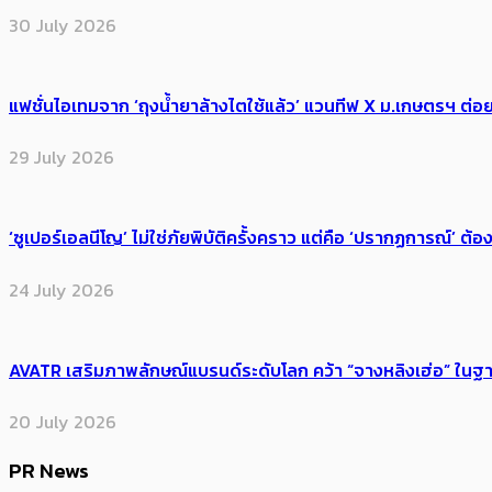
30 July 2026
แฟชั่นไอเทมจาก ‘ถุงน้ำยาล้างไตใช้แล้ว’ แวนทีฟ X ม.เกษตรฯ ต่อย
29 July 2026
‘ซูเปอร์เอลนีโญ’ ไม่ใช่ภัยพิบัติครั้งคราว แต่คือ ‘ปรากฏการณ์’ ​ต
24 July 2026
AVATR เสริมภาพลักษณ์แบรนด์ระดับโลก คว้า “จางหลิงเฮ่อ” ใ
20 July 2026
PR News