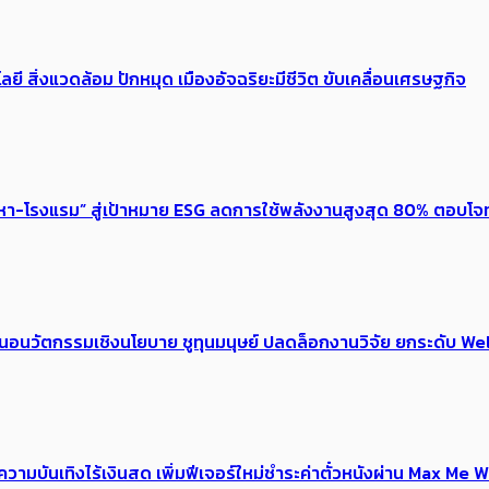
ลยี สิ่งแวดล้อม ปักหมุด เมืองอัจฉริยะมีชีวิต ขับเคลื่อนเศรษฐกิจ
งหา-โรงแรม” สู่เป้าหมาย ESG ลดการใช้พลังงานสูงสุด 80% ตอบโจท
้อเสนอนวัตกรรมเชิงนโยบาย ชูทุนมนุษย์ ปลดล็อกงานวิจัย ยกระดับ
ณ์ความบันเทิงไร้เงินสด เพิ่มฟีเจอร์ใหม่ชำระค่าตั๋วหนังผ่าน Max 