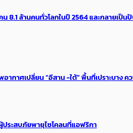
น 8.1 ล้านคนทั่วโลกในปี 2564 และกลายเป็นปัจ
าศเปลี่ยน “อีสาน -ใต้” พื้นที่เปราะบาง ควา
มผู้ประสบภัยพายุไซโคลนที่แอฟริกา