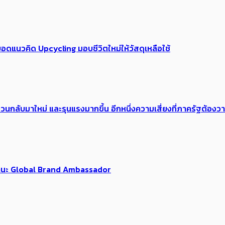
อดแนวคิด Upcycling มอบชีวิตใหม่ให้วัสดุเหลือใช้
้อง​วนกลับมาใหม่ และรุนแรงมากขึ้น อีกหนึ่งความเสี่ยงที่ภาครัฐต้อง
นฐานะ Global Brand Ambassador