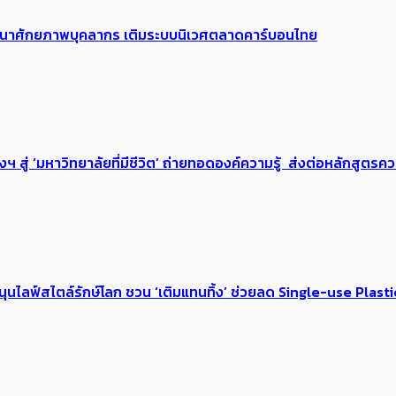
 พัฒนาศักยภาพบุคลากร เติมระบบนิเวศตลาดคาร์บอนไทย
่ ‘มหาวิทยาลัยที่มีชีวิต’ ถ่ายทอดองค์ความรู้ ส่งต่อหลักสูตรความ
หนุนไลฟ์สไตล์รักษ์โลก ชวน ‘เติมแทนทิ้ง’ ช่วยลด Single-use Plast