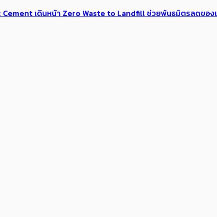
c Cement เดินหน้า Zero Waste to Landfill ​ช่วยพันธมิตร​ลดข