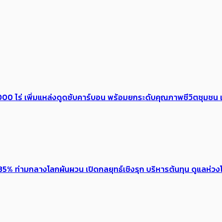
0 ไร่ เพิ่ม​แหล่งดูดซับคาร์บอน พร้อมยกระดับคุณภาพชีวิตชุมชน เ
5% ท่ามกลางโลกผันผวน เปิดกลยุทธ์เชิงรุก บริหารต้นทุน ดูแลห่วงโซ