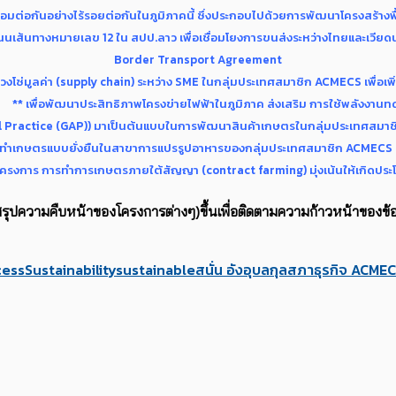
ื่อมต่อกันอย่างไร้รอยต่อกันในภูมิภาคนี้ ซึ่งประกอบไปด้วยการพัฒนาโครงสร้าง
เส้นทางหมายเลข 12 ใน สปป.ลาว เพื่อเชื่อมโยงการขนส่งระหว่างไทยและเวีย
Border Transport Agreement
่มูลค่า (supply chain) ระหว่าง SME ในกลุ่มประเทศสมาชิก ACMECS เพื่อเพ
พื่อพัฒนาประสิทธิภาพโครงข่ายไฟฟ้าในภูมิภาค ส่งเสริม การใช้พลังงาน
ractice (GAP)) มาเป็นต้นแบบในการพัฒนาสินค้าเกษตรในกลุ่มประเทศสมาชิก
ทำเกษตรแบบยั่งยืนในสาขาการแปรรูปอาหารของกลุ่มประเทศสมาชิก ACMECS 
 การทำการเกษตรภายใต้สัญญา (contract farming) มุ่งเน้นให้เกิดประโยชน์
ือสรุปความคืบหน้าของโครงการต่างๆ)ขึ้นเพื่อติดตามความก้าวหน้าข
cess
Sustainability
sustainable
สนั่น อังอุบลกุล
สภาธุรกิจ ACMEC