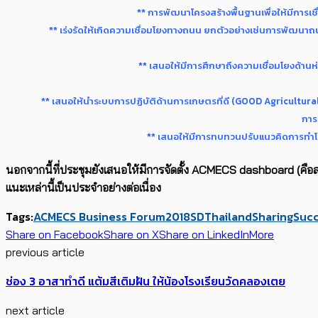
** การพัฒนาโครงสร้างพื้นฐานเพื่อให้มีการเช
** เร่งรัดให้เกิดความเชื่อมโยงทางถนน ยกตัวอย่างเช่นการพัฒนาถนน
** เสนอให้มีการศึกษาถึงความเชื่อมโยงด้านห่วงโซ
** เ
** เสนอให้นำระบบการปฏิบัติด้านการเกษตรที่ดี (GOOD Agricultural P
การ
** เสนอให้มีการทบทวนปรับแนวคิดการทำโครงการ
นอกจากนี้ที่ประชุมยังเสนอให้มีการจัดตั้ง ACMECS dashboard (ค
แนะเหล่านี้เป็นประจำอย่างต่อเนื่อง
Tags:
ACMECS Business Forum2018
SDThailand
Sharing
Suc
Share on Facebook
Share on X
Share on LinkedIn
More
previous article
ช่อง 3 อาสาทำดี แต้มสีเติมฝัน ให้น้องโรงเรียนวัดคลองเตย
next article