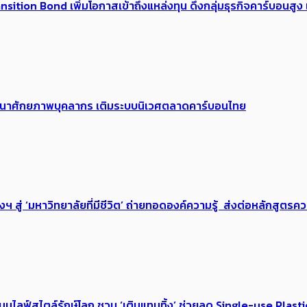
tion Bond เพิ่มโอกาสเข้าถึงแหล่งทุน ดึงกลุ่มธุรกิจคาร์บอนสูง เ
 พัฒนาศักยภาพบุคลากร เติมระบบนิเวศตลาดคาร์บอนไทย
่ ‘มหาวิทยาลัยที่มีชีวิต’ ถ่ายทอดองค์ความรู้ ส่งต่อหลักสูตรความ
หนุนไลฟ์สไตล์รักษ์โลก ชวน ‘เติมแทนทิ้ง’ ช่วยลด Single-use Plast