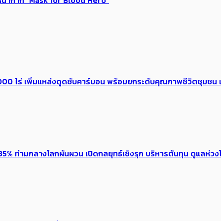
0 ไร่ เพิ่ม​แหล่งดูดซับคาร์บอน พร้อมยกระดับคุณภาพชีวิตชุมชน เ
5% ท่ามกลางโลกผันผวน เปิดกลยุทธ์เชิงรุก บริหารต้นทุน ดูแลห่วงโซ