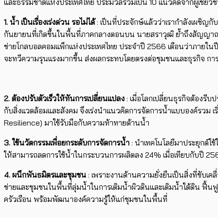
และธรรมชาติแห่งประเทศไทย ประมวลรวมเป็น 10 แนวคิดจากผู้เชี่ยวชาญ
1. น้ำ เป็นเรื่องเร่งด่วน รอไม่ได้
: เป็นที่ประจักษ์แล้วว่าเรากำลังเผชิญก
กันยายนที่เกิดขึ้นในพื้นที่ภาคกลางตอนบน นายสราวุฒิ ย้ำถึงสัญญาณที
ข่ายโกลบอลคอมแพ็กแห่งประเทศไทย ประจำปี 2566 เตือนว่าภายในป
จะทวีความรุนแรงมากขึ้น ส่งผลกระทบโดยตรงต่อชุมชนและธุรกิจ การนำแนวป
2. ต้องปรับตัวเร็วให้ทันการเปลี่ยนแปลง
: เมื่อโลกเปลี่ยนธุรกิจต้องร
กับสิ่งแวดล้อมและสังคม จึงเร่งนำแนวคิดการจัดการน้ำแบบองค์รวม เร
Resilience) มาใช้รับมือกับความท้าทายด้านน้ำ
3. ใช้นวัตกรรมเพื่อยกระดับการจัดการน้ำ
: นำเทคโนโลยีมาประยุกต์ใ
ให้สามารถลดการใช้น้ำในกระบวนการผลิตลง 24% เมื่อเทียบกับปี 25
4. ผนึกพันธมิตรและชุมชน
: เพราะงานด้านความยั่งยืนเป็นสิ่งที่ขับ
ข่ายและชุมชนในพื้นที่ลุ่มน้ำในการเติมน้ำผิวดินและเติมน้ำใต้ดิน ฟื
ครัวเรือน พร้อมพัฒนาองค์ความรู้ให้แก่ชุมชนในพื้นที่