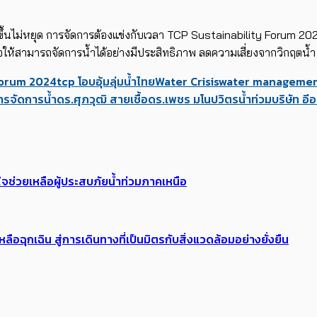
ขึ้นไม่หยุด การจัดการต้องแข่งกับเวลา TCP Sustainability Forum 202
ื่อให้สามารถจัดการน้ำได้อย่างมีประสิทธิภาพ ลดความเสี่ยงจากวิกฤตน้ำ เ
Forum 2024
tcp โอบอุ้มลุ่มน้ำไทย
Water Crisis
water manageme
ารจัดการน้ำ
ดร.ศุภวุฒิ สายเชื้อ
ดร.เพชร มโนปวิตร
น้ำท่วม
บริษัท อี
จช่วยเหลือผู้ประสบภัยน้ำท่วมภาคเหนือ
ฉุกเฉิน สู่การเดินทางที่เป็นมิตรกับสิ่งแวดล้อมอย่างยั่งยืน