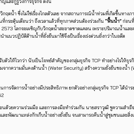
และกูรูวงการธุรกิจ ดังนี้
ับวิกฤตน้ำ ซึ่งไม่ใช่เรื่องไกลตัวเลย จากสถานการณ์น้ำท่วมที่เกิดขึ้นทา
่กระตุ้นเตือนว่า ถึงเวลาแล้วที่ทุกภาคส่วนต้องร่วมกัน
“ฟื้นน้ำ”
ก่อนท
ี 2573 โลกจะเผชิญกับวิกฤตน้ำสะอาดขาดแคลน เพราะปริมาณน้ำและควา
ฏิบัติด้านน้ำที่ยั่งยืนมาใช้จึงเป็นเรื่องเร่งด่วนยิ่งกว่าในอดีต
ีบปรับตัวให้ไวกว่า นับเป็นโจทย์สำคัญของกลุ่มธุรกิจ TCP ทำอย่างไรให้
ิ่มจากความมั่นคงด้านน้ำ (Water Security) สร้างความยั่งยืนของน้ำ 
ช้ในการจัดการน้ำอย่างมีประสิทธิภาพ ยกตัวอย่างกลุ่มธุรกิจ TCP ได
62
เคลื่อนด้วยความร่วมมือ และการลงมือทำร่วมกัน นายสราวุฒิ ชูความสำเร
้นฟูและพัฒนาแหล่งกักเก็บน้ำอย่างยั่งยืน จนสามารถคืนน้ำสู่ชุมชนและสิ