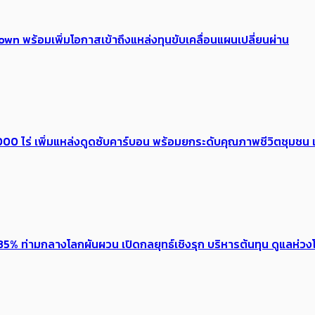
own พร้อมเพิ่มโอกาสเข้าถึงแหล่งทุนขับเคลื่อนแผนเปลี่ยนผ่าน
0 ไร่ เพิ่ม​แหล่งดูดซับคาร์บอน พร้อมยกระดับคุณภาพชีวิตชุมชน เ
5% ท่ามกลางโลกผันผวน เปิดกลยุทธ์เชิงรุก บริหารต้นทุน ดูแลห่วงโซ