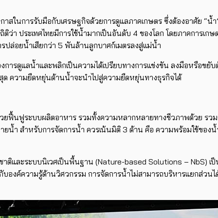
อโอกาสในการรับมือกับเศรษฐกิจด้วยการดูแลภาคเกษตร ซึ่งต้องอาศัย “น้ำ”
ถิติว่า ประเทศไทยมีการใช้น้ำมากเป็นอันดับ 4 ของโลก โดยภาคการเกษ
่อยน้ำเสียกว่า 5 พันล้านลูกบาศก์เมตรลงสู่เเม่น้ำ
ื่องการดูแลน้ำและพลิกเป็นความได้เปรียบทางการแข่งขัน ลงมือหรือขยับต
่สุด ความยืดหยุ่นด้านน้ำจะนำไปสู่ความยืดหยุ่นทางธุรกิจได้
จะช่วยฟื้นฟูระบบผลิตอาหาร รวมทั้งความหลากหลายทางชีวภาพด้วย รวมถึง
ปลายน้ำ สำหรับการจัดการน้ำ ควรเน้นมิติ 3 ด้าน คือ ความพร้อมใช้ของน้ำ 
าติและระบบนิเวศเป็นพื้นฐาน (Nature-based Solutions – NbS) เป็น
ปกับองค์ความรู้ด้านวิศวกรรม การจัดการน้ำไม่สามารถบริหารแยกส่วนได