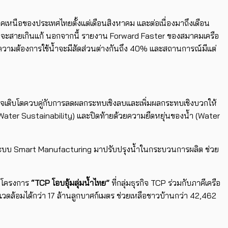
งภาคเหนือของประเทศไทยตั้งแต่เดือนสิงหาคม และต่อเนื่องมาถึงเดือน
ี่จะสายเกินแก้ นอกจากนี้ รายงาน Forward Faster ของสมาคมเครือ
มต้องการใช้น้ำจะมีสัดส่วนต่างกันถึง 40% และสถานการณ์มีแต่
ธุรกิจเติบโตควบคู่กับการลดผลกระทบเชิงลบและเพิ่มผลกระทบเชิงบวกให้
(Water Sustainability) และปิดท้ายด้วยความยืดหยุ่นของน้ำ (Water
้นำระบบ Smart Manufacturing มาปรับปรุงน้ำในกระบวนการผลิต ช่วย
็จโครงการ
“TCP โอบอุ้มลุ่มน้ำไทย”
ที่กลุ่มธุรกิจ TCP ร่วมกับภาคีเครือ
่งแวดล้อมได้กว่า 17 ล้านลูกบาศก์เมตร ช่วยเหลือชาวบ้านกว่า 42,462