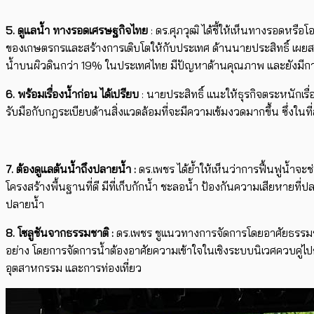
5. ดูแลน้ำ ทางรอดเศรษฐกิจไทย
: ดร.ศุภวุฒิ ได้ชี้ให้เห็นทางรอดหรื
ของเกษตรกรและสร้างการเติบโตให้กับประเทศ ด้านนายประสิทธิ์ เผยส
น้ำบนผิวดินกว่า 19% ในประเทศไทย มีปัญหาด้านคุณภาพ และยังมีการปล
6. พร้อมเรื่องน้ำก่อน ได้เปรียบ
: นายประสิทธิ์ แนะให้ธุรกิจตระหนักเร
รับมือกับกฎระเบียบด้านสิ่งแวดล้อมที่จะมีความเข้มงวดมากขึ้น ซึ่งในที
7. ต้องดูแลต้นน้ำถึงปลายน้ำ
:
ดร.เพชร ได้ย้ำให้เห็นว่าการฟื้นฟูน้ำ
โครงสร้างพื้นฐานที่ดี มีที่เก็บกักน้ำ ชะลอน้ำ ป้องกันความเสียหายที่
ปลายน้ำ
8. โซลูชันจากธรรมชาติ
:
ดร.เพชร ชูแนวทางการจัดการโดยอาศัยธรรมช
อย่าง โดยการจัดการน้ำต้องอาศัยความเข้าใจในเชิงระบบนิเวศควบคู่ไ
อุตสาหกรรม และการท่องเที่ยว