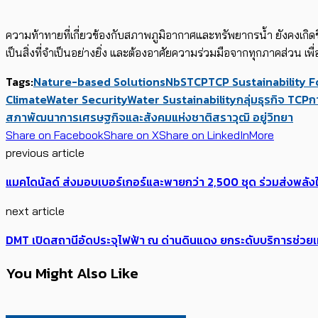
ความท้าทายที่เกี่ยวข้องกับสภาพภูมิอากาศและทรัพยากรน้ำ ยังคงเกิด
เป็นสิ่งที่จำเป็นอย่างยิ่ง และต้องอาศัยความร่วมมือจากทุกภาคส่วน เพ
Tags:
Nature-based Solutions
NbS
TCP
TCP Sustainability 
Climate
Water Security
Water Sustainability
กลุ่มธุรกิจ TCP
ก
สภาพัฒนาการเศรษฐกิจและสังคมแห่งชาติ
สราวุฒิ อยู่วิทยา
Share on Facebook
Share on X
Share on LinkedIn
More
previous article
แมคโดนัลด์ ส่งมอบเบอร์เกอร์และพายกว่า 2,500 ชุด ร่วมส่งพลังใ
next article
DMT เปิดสถานีอัดประจุไฟฟ้า ณ ด่านดินแดง ยกระดับบริการช่วยเหลือ
You Might Also Like