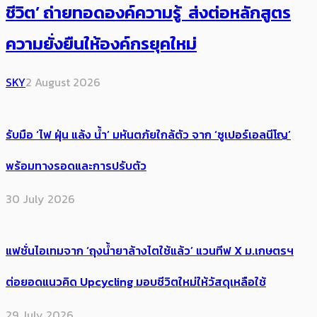
ชีวิต’ ถ่ายทอดองค์ความรู้ ส่งต่อหลักสูตร
ความยั่งยืนให้องค์กรยุคใหม่
SKY
2 August 2026
รับมือ ‘ไฟ ฝุ่น แล้ง น้ำ’ มหันตภัยใกล้ตัว จาก ‘ซูเปอร์เอลนีโญ’
พร้อมทางรอดและการปรับตัว
30 July 2026
แฟชั่นไอเทมจาก ‘ถุงน้ำยาล้างไตใช้แล้ว’ แวนทีฟ X ม.เกษตรฯ
ต่อยอดแนวคิด Upcycling มอบชีวิตใหม่ให้วัสดุเหลือใช้
29 July 2026