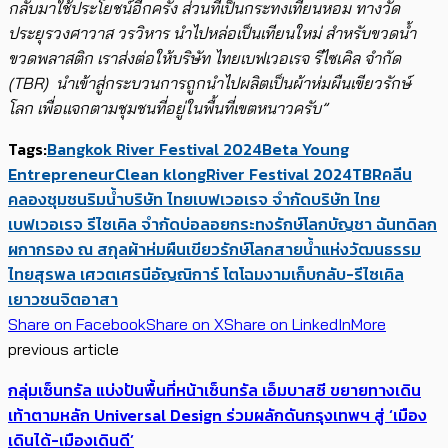
กลับมาใช้ประโยชน์อีกครั้ง ส่วนที่เป็นกระทงเทียนหอม ทางวัด
ประยุรวงศาวาส วรวิหาร นำไปหล่อเป็นเทียนใหม่ สำหรับขวดน้ำ
ขวดพลาสติก เราส่งต่อให้
บริษัท ไทยเบฟเวอเรจ รีไซเคิล จำกัด
(
TBR)
นำเข้าสู่กระบวนการถูกนำไปผลิตเป็นผ้าห่มผืนเขียวรักษ์
โลก
เพื่อแจกตามชุมชนที่อยู่ในพื้นที่เขตหนาวครับ”
Tags:
Bangkok River Festival 2024
Beta Young
Entrepreneur
Clean klong
River Festival 2024
TBR
คลีน
คลอง
ชุมชนริมน้ำ
บริษัท ไทยเบฟเวอเรจ จำกัด
บริษัท ไทย
เบฟเวอเรจ รีไซเคิล จำกัด
บ่อลอยกระทงรักษ์โลก
บัญชา ฉันทดิลก
ผกากรอง ณ สกุล
ผ้าห่มผืนเขียวรักษ์โลก
สายน้ำแห่งวัฒนธรรม
ไทย
สุรพล เศวตเศรนี
อัญณิการ์ โตโฉมงาม
เก็บกลับ-รีไซเคิล
เยาวชนจิตอาสา
Share on Facebook
Share on X
Share on LinkedIn
More
previous article
กลุ่มเซ็นทรัล แบ่งปันพื้นที่หน้าเซ็นทรัล เอ็มบาสซี ขยายทางเดิน
เท้าตามหลัก Universal Design ร่วมผลักดันกรุงเทพฯ สู่ ‘เมือง
เดินได้-เมืองเดินดี’