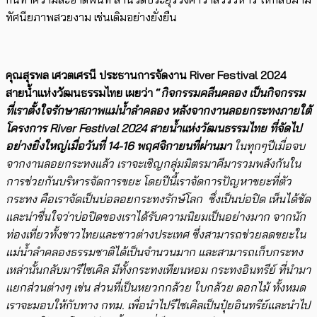
ทัศนียภาพสวยงาม เช่นเดิมอย่างยั่งยืน
คุณสุรพล เศวตเศรนี ประธานการจัดงาน
River Festival 2024
สายน้ำแห่งวัฒนธรรมไทย เผยว่า “
กิจกรรมคลีนคลอง เป็นกิจกรรม
ที่เราตั้งใจรักษาสภาพแม่น้ำลำคลอง หลังจากงานลอยกระทงภายใต้
โครงการ
River Festival 2024
สายน้ำแห่งวัฒนธรรมไทย ที่จัดไป
อย่างยิ่งใหญ่เมื่อวันที่
14-16
พฤศจิกายนที่ผ่านมา
ในทุกๆปีเมื่อจบ
จากงานลอยกระทงแล้ว เราจะเชิญกลุ่มมิตรมาคีมารวมพลังกันใน
การช่วยกันบริหารจัดการขยะ โดยปีนี้เราจัดการปัญหาขยะที่ตัว
กระทง คือเราจัดเป็น
บ่อลอยกระทงรักษ์โลก
ซึ่งเป็นบ่อปิด เห็นได้ชัด
และน่าชื่นใจว่าบ่อปิดของเราได้รับความนิยมเป็นอย่างมาก จากนัก
ท่องเที่ยวทั้งชาวไทยและชาวต่างประเทศ ซึ่งสามารถ
ช่วยลดขยะใน
แม่น้ำลำคลองธรรมชาติได้เป็นจำนวนมาก
และสามารถเก็บกระทง
เหล่านั้นกลับมารีไซเคิล มีทั้งกระทงเทียนหอม กระทงอินทรีย์ ที่นำมา
แยกส่วนต่างๆ เช่น ส่วนที่เป็นหยวกกล้วย ใบกล้วย ดอกไม้ ทั้งหมด
เราจะมอบให้กับทาง กทม
.
เพื่อนำไปรีไซเคิลเป็นปุ๋ยอินทรีย์และนำไป