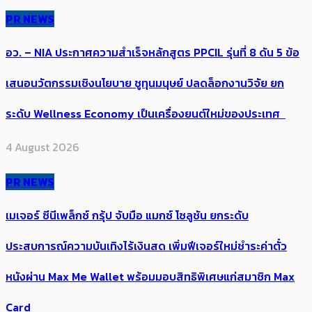
PR NEWS
อว. – NIA ประกาศความสำเร็จหลักสูตร PPCIL รุ่นที่ 8 ดัน 5 ข้อ
เสนอนวัตกรรมเชิงนโยบาย ชูทุนมนุษย์ ปลดล็อกงานวิจัย ยก
ระดับ Wellness Economy เป็นเครื่องยนต์ใหม่ของประเทศ
4 August 2026
PR NEWS
เมเจอร์ ซีนีเพล็กซ์ กรุ้ป จับมือ แมกซ์ โซลูชัน ยกระดับ
ประสบการณ์ความบันเทิงไร้เงินสด เพิ่มฟีเจอร์ใหม่ชำระค่าตั๋ว
หนังผ่าน Max Me Wallet พร้อมมอบสิทธิพิเศษแก่สมาชิก Max
Card