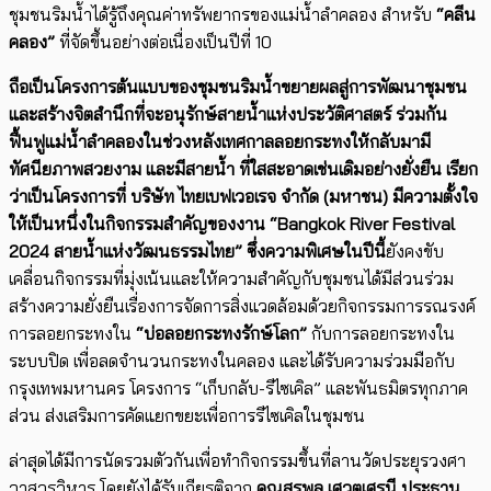
ชุมชนริมน้ำได้รู้ถึงคุณค่าทรัพยากรของแม่น้ำลำคลอง สำหรับ
“คลีน
คลอง”
ที่จัดขึ้นอย่างต่อเนื่องเป็นปีที่ 10
ถือเป็นโครงการต้นแบบของชุมชนริมน้ำขยายผลสู่การพัฒนาชุมชน
และสร้างจิตสำนึกที่จะอนุรักษ์สายน้ำแห่งประวัติศาสตร์ ร่วมกัน
ฟื้นฟูแม่น้ำลำคลองในช่วงหลังเทศกาลลอยกระทงให้กลับมามี
ทัศนียภาพสวยงาม และมีสายน้ำ ที่ใสสะอาดเช่นเดิมอย่างยั่งยืน เรียก
ว่าเป็นโครงการที่ บริษัท ไทยเบฟเวอเรจ จำกัด (มหาชน) มีความตั้งใจ
ให้เป็นหนึ่งในกิจกรรมสำคัญของงาน “
Bangkok River Festival
2024
สายน้ำแห่งวัฒนธรรมไทย” ซึ่งความพิเศษในปีนี้
ยังคงขับ
เคลื่อนกิจกรรมที่มุ่งเน้นและให้ความสำคัญกับชุมชนได้มีส่วนร่วม
สร้างความยั่งยืนเรื่องการจัดการสิ่งแวดล้อมด้วยกิจกรรมการรณรงค์
การลอยกระทงใน
“บ่อลอยกระทงรักษ์โลก”
กับการลอยกระทงใน
ระบบปิด เพื่อลดจำนวนกระทงในคลอง และได้รับความร่วมมือกับ
กรุงเทพมหานคร โครงการ “เก็บกลับ-รีไซเคิล” และพันธมิตรทุกภาค
ส่วน ส่งเสริมการคัดแยกขยะเพื่อการรีไซเคิลในชุมชน
ล่าสุดได้มีการนัดรวมตัวกันเพื่อทำกิจกรรมขึ้นที่ลานวัดประยุรวงศา
วาสวรวิหาร โดยยังได้รับเกียรติจาก
คุณสุรพล เศวตเศรนี ประธาน