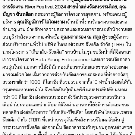
การจัดงาน
River Festival 2024
สายน้ำแห่งวัฒนธรรมไทย,
คุณ
บัญชา ฉันทดิลก
กรรมการผู้จัดการโครงการสุขสยาม พร้อมคณะผู้
บริหาร
คุณอัญณิการ์ โตโฉมงาม
เจ้าหน้าที่งานรักษาความสะอาด
ชำนาญงาน ฝ่ายรักษาความสะอาดและสวนสาธารณะ สำนักงานเขต
ธนบุรี กำลังพลจากกองทัพเรือ
คุณผกากรอง ณ สกุล
ผู้ช่วยผู้จัดการ
ส่วนบริหารงานทั่วไป บริษัท ไทยเบฟเวอเรจ รีไซเคิล จำกัด (TBR) ใน
นามโครงการ “เก็บกลับ-รีไซเคิล” ชาวบ้านในชุมชนริมน้ำที่มีจิตอาสา
เยาวชนโครงการ Beta Young Entrepreneur และเยาวชนจิตอาสา
คนรุ่นใหม่ นอกจากนี้ยังมีนักท่องเที่ยวชาวไทยและชาวต่างประเทศ
มาร่วมด้วย โดยเริ่มจากการช่วยกันคัดแยกขยะกระทง ที่ทำจากวัสดุ
ธรรมชาติกว่า 1000 กิโลกรัม ที่รวบรวมจากทั้ง 10 ท่าน้ำ ส่งต่อให้กับ
กรุงเทพมหานครนำไปรีไซเคิลเป็นปุ๋ยอินทรีย์ และประทีปเทียนหอม
กว่า 50 กิโลกรัม ส่งต่อรวบรวมมายังวัดประยุรวงศาวาสวรวิหาร
เพื่อนำไปหลอมและนำกลับมาใช้ใหม่ นอกจากนี้ยังมีการคัดแยกขวด
พลาสติก ส่งต่อโครงการ “เก็บกลับ-รีไซเคิล” โดยบริษัท ไทยเบฟเวอเรจ
รีไซเคิล จำกัด (TBR) ที่จะนำบรรจุภัณฑ์หลังการบริโภคกลับคืน สู่
กระบวนการรีไซเคิล ต่อจากนั้น จิตอาสาร่วมกับชุมชนทุกคนต่างช่วย
กันทำความสะอาดพื้นที่ ลานวัดประยุรวงศาวาสวรวิหาร ให้กลับมามี