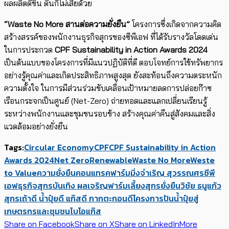
ผลผลิตดีขึ้น ดินก็ไม่เสียด้วย
“Waste No More สานต่อความยั่งยืน”
โครงการซึ่งเกิดจากความคิด
สร้างสรรค์ของพนักงานธุรกิจสุกรของซีพีเอฟ ที่ได้รับรางวัลโดดเด่น
ในการประกวด
CPF Sustainability in Action Awards 2024
เป็นต้นแบบของโครงการที่มีแนวปฏิบัติที่ดี ตอบโจทย์การใช้ทรัพยากร
อย่างรู้คุณค่าและเกิดประสิทธิภาพสูงสุด ยังสะท้อนถึงความตระหนัก
ความตั้งใจ ในการมีส่วนร่วมขับเคลื่อนเป้าหมายลดการปล่อยก๊าซ
เรือนกระจกเป็นศูนย์ (Net-Zero) ถ่ายทอดและแลกเปลี่ยนเรียนรู้
ระหว่างพนักงานและชุมชนรอบข้าง สร้างคุณค่าคืนสู่สังคมและสิ่ง
แวดล้อมอย่างยั่งยืน
Tags:
Circular Economy
CPF
CPF Sustainability in Action
Awards 2024
Net Zero
Renewable
Waste No More​
Weste
to Value
ความยั่งยืน
คอนแทรคฟาร์มมิ่ง
จำเริญ สุวรรณศร
ซีพี
เอฟ
ธุรกิจสุกร
บันเทิง ผลเจริญ
ฟาร์มเลี้ยงสุกร
ยั่งยืน
วิชัย ธนูแก้ว
สุกร
เถ้าดี น้ำปุ๋ยดี แก๊สดี กากตะกอนดี
โครงการปันน้ำปุ๋ยสู่
เกษตรกรและชุมชน
ไบโอแก๊ส
Share on Facebook
Share on X
Share on LinkedIn
More