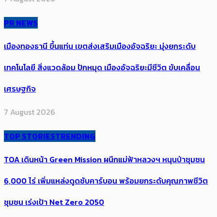
PR NEWS
เมืองทองธานี ขึ้นแท่น เขตส่งเสริมเมืองอัจฉริยะ มุ่งยกระดับ
เทคโนโลยี สิ่งแวดล้อม ปักหมุด เมืองอัจฉริยะมีชีวิต ขับเคลื่อน
เศรษฐกิจ
7 August 2026
TOP STORIES
TRENDING
TOA เดินหน้า Green Mission ผนึกแม่ฟ้าหลวงฯ หนุนป่าชุมชน
6,000 ไร่ เพิ่ม​แหล่งดูดซับคาร์บอน พร้อมยกระดับคุณภาพชีวิต
ชุมชน เร่งเป้า​ Net Zero 2050