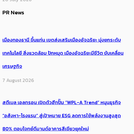
PR News
เมืองทองธานี ขึ้นแท่น เขตส่งเสริมเมืองอัจฉริยะ มุ่งยกระดับ
เทคโนโลยี สิ่งแวดล้อม ปักหมุด เมืองอัจฉริยะมีชีวิต ขับเคลื่อน
เศรษฐกิจ
7 August 2026
สตีเบล เอลทรอน เปิดตัวฮีทปั๊ม “WPL-A Trend” หนุนธุรกิจ
“อสังหา-โรงแรม” สู่เป้าหมาย ESG ลดการใช้พลังงานสูงสุด
80% ตอบโจทย์ดีมานด์อาคารสีเขียวยุคใหม่