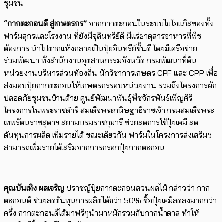
ชุมชน
“กากตะกอนดี สู่เกษตรกร”
จากกากตะกอนในระบบไบโอแก๊สของทั้ง
ฟาร์มสุกรและโรงงาน ที่ยังมีจุลินทรีย์ดี มีแร่ธาตุสารอาหารที่พืช
ต้องการ นำไปตากแห้งกลายเป็นปุ๋ยอินทรีย์ชั้นดี โดยมีเครือข่าย
ร่วมพัฒนา ทั้งสำนักงานอุตสาหกรรมจังหวัด กรมพัฒนาที่ดิน
หน่วยงานบริหารส่วนท้องถิ่น นักวิชาการเกษตร CPF และ CPP เพื่อ
ส่งมอบปุ๋ยกากตะกอนให้เกษตรกรรอบหน่วยงาน รวมถึงโครงการผัก
ปลอดภัยชุมชนบ้านด้าย ศูนย์พัฒนาพันธุ์พืชจักรพันธ์เพ็ญศิริ
โครงการในพระราชดำริ สมเด็จพระกนิษฐาธิราชเจ้า กรมสมเด็จพระ
เทพรัตนราชสุดาฯ สยามบรมราชกุมารี ช่วยลดการใช้ปุ๋ยเคมี ลด
ต้นทุนการผลิต เพิ่มรายได้ ขณะเดียวกัน ฟาร์มในโครงการส่งเสริมฯ
สามารถเพิ่มรายได้เสริมจากการกรอกปุ๋ยกากตะกอน
คุณบันเทิง ผลเจริญ
ปราชญ์ปุ๋ยกากตะกอนสวนผลไม้ กล่าวว่า กาก
ตะกอนดี ช่วยลดต้นทุนการผลิตได้กว่า 50% ซื้อปุ๋ยเคมีลดลงมากกว่า
ครึ่ง กากตะกอนดีได้มาฟรีๆนำมาหมักรวมกับกากน้ำตาล ทำให้