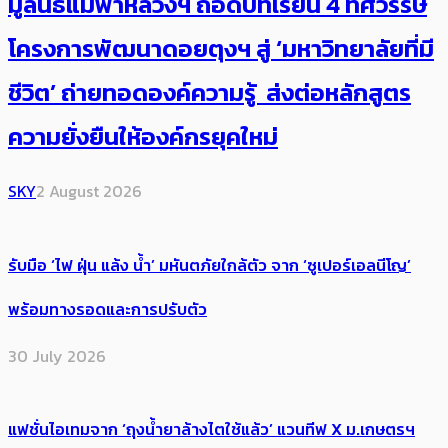
มูลนิธิแม่ฟ้าหลวงฯ ถอดบทเรียน 4 ทศวรรษ
โครงการพัฒนาดอยตุงฯ สู่ ‘มหาวิทยาลัยที่มี
ชีวิต’ ถ่ายทอดองค์ความรู้ ส่งต่อหลักสูตร
ความยั่งยืนให้องค์กรยุคใหม่
SKY
2 August 2026
รับมือ ‘ไฟ ฝุ่น แล้ง น้ำ’ มหันตภัยใกล้ตัว จาก ‘ซูเปอร์เอลนีโญ’
พร้อมทางรอดและการปรับตัว
30 July 2026
แฟชั่นไอเทมจาก ‘ถุงน้ำยาล้างไตใช้แล้ว’ แวนทีฟ X ม.เกษตรฯ