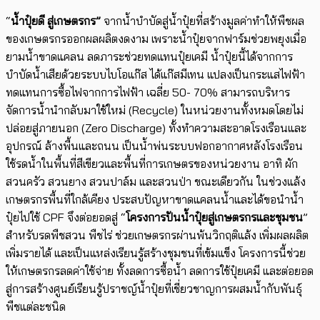
“
น้ำปุ๋ยดี สู่เกษตรกร”
จากน้ำบำบัดสู่น้ำปุ๋ยที่สร้างมูลค่าทำให้พืชผล
ของเกษตรกรออกผลผลิตงดงาม เพราะน้ำปุ๋ยจากฟาร์มช่วยพยุงเมื่อ
ยามน้ำขาดแคลน ลดภาระช่วยทดแทนปุ๋ยเคมี น้ำปุ๋ยนี้ได้จากการ
บำบัดน้ำเสียด้วยระบบไบโอแก๊ส ได้แก๊สมีเทน แปลงเป็นกระแสไฟฟ้า
ทดแทนการซื้อไฟจากการไฟฟ้า เฉลี่ย 50- 70% สามารถบริหาร
จัดการน้ำนำกลับมาใช้ใหม่ (Recycle) ในหน่วยงานทั้งหมดโดยไม่
ปล่อยสู่ภายนอก (Zero Discharge) ทั้งทำความสะอาดโรงเรือนและ
อุปกรณ์ ล้างพื้นและถนน เป็นน้ำพ่นระบบฟอกอากาศหลังโรงเรือน
ใช้รดน้ำในพื้นที่สีเขียวและพื้นที่การเกษตรของหน่วยงาน อาทิ ผัก
สวนครัว สวนยาง สวนปาล์ม และสวนป่า ขณะเดียวกัน ในช่วงแล้ง
เกษตรกรพื้นที่ใกล้เคียง ประสบปัญหาขาดแคลนน้ำและได้ขอนำน้ำ
ปุ๋ยไปใช้ CPF จึงต่อยอดสู่ “
โครงการปันน้ำปุ๋ยสู่เกษตรกรและชุมชน
”
สำหรับรดพืชสวน พืชไร่ ช่วยเกษตรกรผ่านพ้นวิกฤติแล้ง เพิ่มผลผลิต
เพิ่มรายได้ และเป็นแหล่งเรียนรู้สร้างชุมชนที่เข้มแข็ง โครงการนี้ช่วย
ให้เกษตรกรลดค่าใช้จ่าย ทั้งลดการซื้อน้ำ ลดการใช้ปุ๋ยเคมี และต่อยอด
สู่การสร้างศูนย์เรียนรู้ปราชญ์น้ำปุ๋ยที่เชี่ยวชาญการผสมน้ำกับพันธุ์
พืชแต่ละชนิด