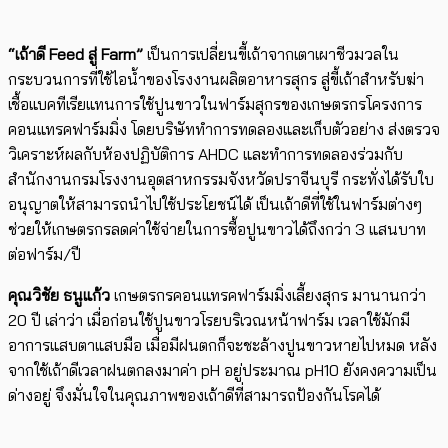
“เถ้าดี Feed สู่ Farm”
เป็นการเปลี่ยนขี้เถ้าจากเตาเผาชีวมวลใน
กระบวนการที่ใช้ไอน้ำของโรงงานผลิตอาหารสุกร สู่ขี้เถ้าสำหรับฆ่า
เชื้อแบคทีเรียแทนการใช้ปูนขาวในฟาร์มสุกรของเกษตรกรโครงการ
คอนแทรคฟาร์มมิ่ง โดยบริษัททำการทดลองและเก็บตัวอย่าง ส่งตรวจ
วิเคราะห์ผลกับห้องปฏิบัติการ AHDC และทำการทดลองร่วมกับ
สำนักงานกรมโรงงานอุตสาหกรรมจังหวัดปราจีนบุรี กระทั่งได้รับใบ
อนุญาตให้สามารถนำไปใช้ประโยชน์ได้ เป็นเถ้าดีที่ใช้ในฟาร์มต่างๆ
ช่วยให้เกษตรกรลดค่าใช้จ่ายในการซื้อปูนขาวได้ถึงกว่า 3 แสนบาท
ต่อฟาร์ม/ปี
คุณวิชัย ธนูแก้ว
เกษตรกรคอนแทรคฟาร์มมิ่งเลี้ยงสุกร มานานกว่า
20 ปี เล่าว่า เมื่อก่อนใช้ปูนขาวโรยบริเวณหน้าฟาร์ม เวลาใช้มักมี
อาการแสบตาแสบมือ เมื่อมีฝนตกก็จะชะล้างปูนขาวหายไปหมด หลัง
จากใช้เถ้าดีเวลาฝนตกลงมาค่า pH อยู่ประมาณ pH10 ยังคงความเป็น
ด่างอยู่ จึงมั่นใจในคุณภาพของเถ้าดีที่สามารถป้องกันโรคได้