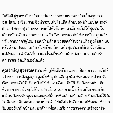
“แก๊สดี สู่ชุมชน”
ฟาร์มสุกรโครงการคอนแทรคฟาร์มเลี้ยงสุกรขุน
อ.แม่สาย จ.เชียงราย ซึ่งทำระบบไบโอแก๊ส ด้วยบ่อหมักแบบโดมคงที่
(Fixed dome) สามารถนำแก๊สที่ได้ต่อท่อลำเลียงแก๊สให้ชุมชน ใน
ตำบลบ้านด้าย มากกว่า 30 ครัวเรือน การต่อท่อได้งบสนับสนุนครึ่ง
หนึ่งจากภาครัฐโดย อบต.บ้านด้าย ช่วยลดค่าใช้จ่ายแก๊สหุงต้มแก่ 30
ครัวเรือน ประมาณ 15 ถัง/เดือน วิสาหกิจชุมชนลดได้ 5 ถัง/เดือน
แม่ค้าตลาด 4 ถัง/เดือน และโรงเรียนบ้านด้ายต่อยอดความสำเร็จ
สามารถผลิตแก๊สเองได้แล้ว
คุณจำเริญ สุวรรณศร
สมาชิกผู้ใช้แก๊สดีบ้านดงป่าสัก กล่าวว่า แก๊สที่
ได้จากการหมักมูลสุกรถูกดึงเข้าสู่ท่อแก๊สหุงต้ม ช่วยลดรายจ่ายครัว
เรือน จากเดิมใช้แก๊สหนึ่งถังได้ 1-2 เดือน เมื่อใช้แก๊สถังร่วมกับแก๊ส
ชีวภาพ ถังหนึ่งอยู่ได้ถึง 4-5 เดือน นอกจากนี้ บริษัทยังต่อยอดขับ
เคลื่อนวิสาหกิจชุมชนและศูนย์ฝึกอาชีพตำบลบ้านด้าย ปันแก๊สดีใช้ต้ม
ไข่เค็มพอกดินจอมปลวก แบรนด์ “ไข่เค็มไอโอดีน” และใช้ทอด “ข้าวเก
รียบออร์แกนิคบ้านดงป่าสัก” เพื่อส่งเสริมการสร้างงานสร้างอาชีพ