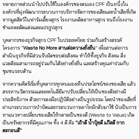
หลายภาคส่วนนำไปปรับใช้ในองค์กรของตนเอง CPF เป็นหนึ่งใน
องค์กรที่มุ่งพัฒนากระบวนการบริหารจัดการของเสียและน้ำเสียที่เกิด
จากมูลสัตว์ในฟาร์มเลี้ยงสุกร โรงงานผลิตอาหารสุกร จนถึงโรงงาน
ชำแหละตัดแต่งและแปรรูปสุกร
บุคลากรของธุรกิจสุกร CPF ในประเทศไทย ร่วมกันสร้างสรรค์
โครงการ “
Waste No More สานต่อความยั่งยืน
” เพื่อสานต่อการ
ดำเนินธุรกิจที่มีส่วนรับผิดชอบต่อสังคม ทำให้ทั้งธุรกิจ สังคม สิ่ง
แวดล้อมสามารถอยู่ร่วมกันได้อย่างยั่งยืน และสร้างคุณค่าร่วมกับ
ชุมชนรอบด้าน
จากความคิดริเริ่มที่บุคลากรทุกคนมองเห็นประโยชน์ของของเสีย แล้ว
สรรหานวัตกรรมและเทคโนลียีมาปรับเปลี่ยนให้เป็นของดีอย่างมี
ประสิทธิภาพ ด้วยการลงมือปฏิบัติอย่างเป็นรูปธรรม โดยนำของเสียที่
ผ่านกระบวนการบำบัดและกระบวนการเผาไหม้กลับมาใช้ นับเป็นการ
หาแนวทางเปลี่ยนของเสียให้กลายเป็นของดี (Weste to Value) เกิด
เป็นทรัพยากรที่มีคุณภาพ ทั้ง 4 ดี คือ
“เถ้าดี น้ำปุ๋ยดี แก๊สดี กาก
ตะกอนดี”