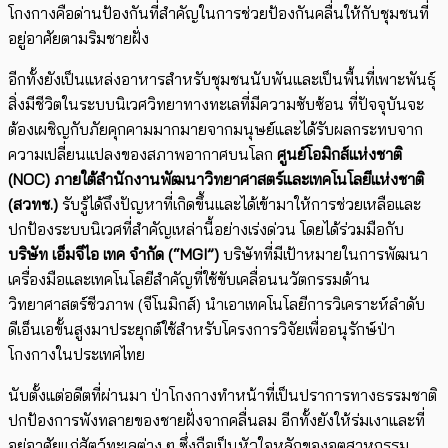
โกงกางคือด่านป้องกันที่สำคัญในการช่วยป้องกันคลื่นให้กับชุมชนที่
อยู่อาศัยตามริมชายฝั่ง
อีกทั้งยังเป็นแหล่งอาหารสำหรับชุมชนนับพันและเป็นพื้นที่เพาะพันธุ์
สิ่งมีชีวิตในระบบนิเวศวิทยาทางทะเลที่มีความซับซ้อน ที่ปัจจุบันจะ
ต้องเผชิญกับภัยคุกคามมากมายจากมนุษย์และได้รับผลกระทบจาก
ความเปลี่ยนแปลงของสภาพอากาศบนโลก
ศูนย์โอมิกส์แห่งชาติ
(
NOC)
ภายใต้สำนักงานพัฒนาวิทยาศาสตร์และเทคโนโลยีแห่งชาติ
(สวทช.)
รับรู้ได้ถึงปัญหาที่เกิดขึ้นและได้เข้ามาให้การช่วยเหลือและ
ปกป้องระบบนิเวศที่สำคัญเหล่านี้อย่างเร่งด่วน โดยได้ร่วมมือกับ
บริษัท เอ็มจีไอ เทค จำกัด (“
MGI”)
บริษัทที่มีเป้าหมายในการพัฒนา
เครื่องมือและเทคโนโลยีสำคัญที่ใช้ขับเคลื่อนนวัตกรรมด้าน
วิทยาศาสตร์ชีวภาพ (จีโนมิกส์) นำเอาเทคโนโลยีการวิเคราะห์ลำดับ
ดีเอ็นเอขั้นสูงมาประยุกต์ใช้สำหรับโครงการวิจัยเพื่ออนุรักษ์ป่า
โกงกางในประเทศไทย
นับตั้งแต่อดีตที่ผ่านมา ป่าโกงกางทำหน้าที่เป็นปราการทางธรรมชาติ
ปกป้องการพังทลายของชายฝั่งจากคลื่นลม อีกทั้งยังให้ร่มเงาและที่
อยู่อาศัยแก่สัตว์ทะเลต่าง ๆ ซึ่งถือเป็นหัวใจหลักของอุตสาหกรรม