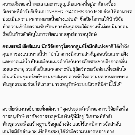
ความเค็มของน้ำทะเล และการสูญเสียแหล่งที่อยู่อาศัย เครื่อง
วิเคราะห์ลำดับดีเอ็นเอ DNBSEQ-G400RS จาก MGI ช่วยให้สามารถ
ประเมินความหลากหลายนี้อย่างแม่นยำ ซึ่งเปิดโอกาสให้นักวิจัย
ทำความเข้าใจความซับซ้อนทางพันธุกรรมได้อย่างที่ไม่เคยมีมาก่อน
ถือเป็นก้าวสำคัญในการพัฒนากลยุทธ์การอนุรักษ์
ดร.เจเรอมี เชียร์แมน นักวิจัยอาวุโสจากศูนย์โอมิกส์แห่งชาติ
ได้ย้ำถึง
คุณค่าของแนวทางนี้ว่า “ป่าโกงกางมีความสำคัญต่อบริเวณชายฝั่ง
และปากแม่น้ำ เป็นเสมือนแนวกำบังกันการกัดเซาะชายฝั่งจากคลื่น
ลมและพายุ รวมถึงเป็นแหล่งเพาะพันธุ์สัตว์ทะเลวัยอ่อนที่จะเติบโต
เป็นเสมือนขุมทรัพย์ของมหาสมุทร การเข้าใจความหลากหลายทาง
พันธุกรรมจะช่วยให้เราสามารถอนุรักษ์ระบบนิเวศที่มีค่านี้ไว้ได้”
ดร.เชียร์แมนอธิบายเพิ่มเติมว่า “จุดประสงค์หลักของการวิจัยคือเพื่อ
การอนุรักษ์ เราต้องการระบุชนิดพันธุ์ที่มีอยู่ วิเคราะห์ลำดับ
พันธุกรรมเพื่อสร้างฐานข้อมูลอ้างอิง และใช้เทคนิคการจัดลำดับ
เอนไซม์ตัดจำเพาะ เพื่อที่จะระบุได้ว่ามีความหลากหลายทาง