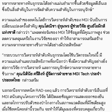
หลากหลายทางพันธุกรรมได้อย่างแม่นยำมากขึ้นด้วยข้อมูลดีเอ็นเอ
ซึ่งเป็นสิ่งสำคัญในการจัดลำดับความสำคัญในการอนุรักษ์”
ความแม่นยำของเทคโนโลยีการวิเคราะห์ลำดับของ MGI นับเป็นการ
เปลี่ยนแปลงครั้งสำคัญ
คุณโสณิชา อุ่ทุมพร ผู้ช่วยวิจัย ศูนย์โอมิกส์
แห่งชาติ
กล่าวว่า “แพลตฟอร์มของ MGI ให้ข้อมูลที่มีคุณภาพสูง ช่วย
ลดความคลุมเครือในงานวิจัยของเรา ทำให้เราสามารถเสริมสร้าง
ความหลากหลายทางชีวภาพได้อย่างมีประสิทธิผล”
“กระบวนการวิเคราะห์ลำดับพันธุกรรมโดยใช้นวัตกรรมใหม่นี้ มี
ความแม่นยำและประสิทธิภาพที่เหนือกว่า ซึ่งมีความสำคัญอย่างยิ่ง
ต่อการวิจัย การวิเคราะห์ และการอนุรักษ์ความหลากหลายทาง
ชีวภาพ”
คุณนิตินัย
ศรื
สิงห์ ผู้จัดการฝ่ายขาย
MGI Tech
ประจำ
ประเทศไทย
กล่าวเสริม
นอกเหนือจากเทคนิค RAD-seq แล้ว การวิเคราะห์ลำดับอาร์เอ็นเอที่
MGI สนับสนุนโครงการวิจัย ได้เปิดเผยข้อมูลการแสดงออกของยีน
และกลไกการปรับตัวของป่าโกงกางในสภาพแวดล้อมที่มีโซเดียมสูง
เมื่อใช้เทคนิคเหล่านี้รวมกัน จะทำให้ได้มุมมองที่ครอบคลุมเกี่ยวกับ