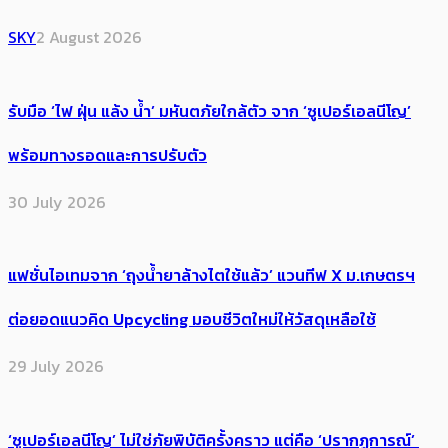
SKY
2 August 2026
รับมือ ‘ไฟ ฝุ่น แล้ง น้ำ’ มหันตภัยใกล้ตัว จาก ‘ซูเปอร์เอลนีโญ’
พร้อมทางรอดและการปรับตัว
30 July 2026
แฟชั่นไอเทมจาก ‘ถุงน้ำยาล้างไตใช้แล้ว’ แวนทีฟ X ม.เกษตรฯ
ต่อยอดแนวคิด Upcycling มอบชีวิตใหม่ให้วัสดุเหลือใช้
29 July 2026
‘ซูเปอร์เอลนีโญ’ ไม่ใช่ภัยพิบัติครั้งคราว แต่คือ ‘ปรากฏการณ์’ ​