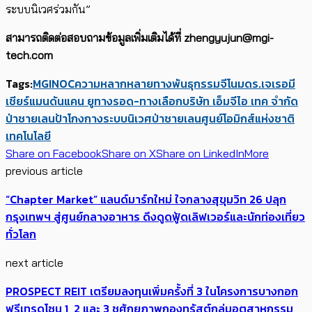
ระบบนิเวศร่วมกัน”
สามารถติดต่อสอบถามข้อมูลเพิ่มเติมได้ที่ zhengyujun@mgi-
tech.com
Tags:
MGI
NOC
ความหลากหลายทางพันธุกรรม
จีโนม
ดร.เจเรอมี
เชียร์แมน
ดันแคน ยู
ทางรอด-ทางเลือก
บริษัท เอ็มจีไอ เทค จำกัด
ป่าชายเลน
ป้าโกงกาง
ระบบนิเวศป่าชายเลน
ศูนย์โอมิกส์แห่งชาติ
เทคโนโลยี
Share on Facebook
Share on X
Share on LinkedIn
More
previous article
“Chapter Market” แลนด์มาร์กใหม่ ใจกลางสุขุมวิท 26 ปลุก
กรุงเทพฯ สู่ศูนย์กลางอาหาร ดึงดูดฟู้ดเลิฟเวอร์และนักท่องเที่ยว
ทั่วโลก
next article
PROSPECT REIT เตรียมลงทุนเพิ่มครั้งที่ 3 ในโครงการบางกอก
ฟรีเทรดโซน 1, 2 และ 3 ชูศักยภาพกองทรัสต์กลุ่มอุตสาหกรรม