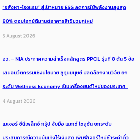
“อสังหา-โรงแรม” สู่เป้าหมาย ESG ลดการใช้พลังงานสูงสุด
80% ตอบโจทย์ดีมานด์อาคารสีเขียวยุคใหม่
5 August 2026
อว. – NIA ประกาศความสำเร็จหลักสูตร PPCIL รุ่นที่ 8 ดัน 5 ข้อ
เสนอนวัตกรรมเชิงนโยบาย ชูทุนมนุษย์ ปลดล็อกงานวิจัย ยก
ระดับ Wellness Economy เป็นเครื่องยนต์ใหม่ของประเทศ
4 August 2026
เมเจอร์ ซีนีเพล็กซ์ กรุ้ป จับมือ แมกซ์ โซลูชัน ยกระดับ
ประสบการณ์ความบันเทิงไร้เงินสด เพิ่มฟีเจอร์ใหม่ชำระค่าตั๋ว