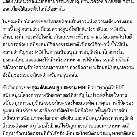
แสดงให้เห็นว่าจีโนมิกส์สามารถแก้ไขปัญหานิเวศวิทยาในเอเชียตะวัน
ออกเฉียงใต้และทั่วโลกได้อย่างไร
ในขณะที่ป่าโกงกางของไทยสะท้อนเรื่องราวแห่งความแข็งแกร่งและ
การฟื้นฟู ความร่วมมือระหว่างศูนย์โอมิกส์แห่งชาติและ MGI เป็น
ตัวอย่างที่น่าประทับใจเกี่ยวกับแนวทางที่วิทยาศาสตร์และเทคโนโลยี
สามารถช่วยปกป้องสมบัติของธรรมชาติได้ กรณีศึกษานี้ ย้ำให้เห็น
ความสำคัญของ MGI ในการสนับสนุนการอนุรักษ์ป่าโกงกางใน
ประเทศไทย และแสดงให้เห็นถึงแนวทางการใช้นวัตกรรมด้านจีโนมิ
กส์ในการอนุรักษ์ความหลากหลายทางชีวภาพ พร้อมสนับสนุนความ
ยั่งยืนของระบบนิเวศสำหรับคนรุ่นต่อไป
ดังคำกล่าวของ
คุณ
ดันแคน ยู ประธาน
MGI
ที่ว่า “เราภูมิใจที่ได้
สนับสนุนโครงการทางวิทยาศาสตร์ที่สำคัญในประเทศไทย ในการ
สนับสนุนการอนุรักษ์ระบบนิเวศของไทยและพัฒนาคุณภาพชีวิตของ
ชุมชน พันธกิจของเราคือ การใช้เครื่องมือชีววิทยาขั้นสูงในการขับ
เคลื่อนการพัฒนาของโลกอย่างยั่งยืน และสนับสนุนโครงการอนุรักษ์
สิ่งแวดล้อมต่าง ๆ โดยตั้งเป้าแก้ไขปัญหาเร่งด่วนและหาแนวทางแก้
ปัญหาด้วยนวัตกรรมที่ทำได้จริง เพื่อประโยชน์ต่อมวลมนุษยชาติและ