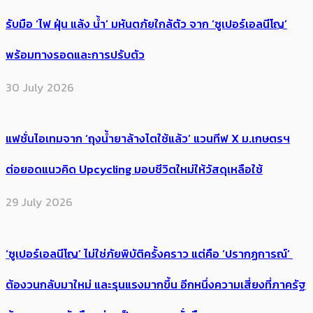
รับมือ ‘ไฟ ฝุ่น แล้ง น้ำ’ มหันตภัยใกล้ตัว จาก ‘ซูเปอร์เอลนีโญ’
พร้อมทางรอดและการปรับตัว
30 July 2026
แฟชั่นไอเทมจาก ‘ถุงน้ำยาล้างไตใช้แล้ว’ แวนทีฟ X ม.เกษตรฯ
ต่อยอดแนวคิด Upcycling มอบชีวิตใหม่ให้วัสดุเหลือใช้
29 July 2026
‘ซูเปอร์เอลนีโญ’ ไม่ใช่ภัยพิบัติครั้งคราว แต่คือ ‘ปรากฏการณ์’ ​
ต้อง​วนกลับมาใหม่ และรุนแรงมากขึ้น อีกหนึ่งความเสี่ยงที่ภาครัฐ