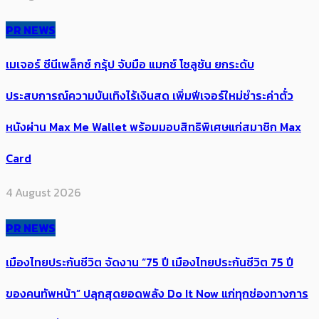
PR NEWS
เมเจอร์ ซีนีเพล็กซ์ กรุ้ป จับมือ แมกซ์ โซลูชัน ยกระดับ
ประสบการณ์ความบันเทิงไร้เงินสด เพิ่มฟีเจอร์ใหม่ชำระค่าตั๋ว
หนังผ่าน Max Me Wallet พร้อมมอบสิทธิพิเศษแก่สมาชิก Max
Card
4 August 2026
PR NEWS
เมืองไทยประกันชีวิต จัดงาน “75 ปี เมืองไทยประกันชีวิต 75 ปี
ของคนทัพหน้า” ปลุกสุดยอดพลัง Do It Now แก่ทุกช่องทางการ