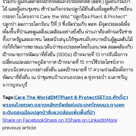
ร่วมกับ ผู้แทนตลาดหลักทรัพย์แห่งประเทศไทย (ตลท.) ผู้แทนกรมป่า
ไม้ และผู้แทนชุมชน เข้าร่วมกิจกรรมปลูกไม้ยืนต้นเพื่อดูดซับก๊าซเรือน
กระจก ในโครงการ Care the Wild “ปลูกป้อง Plant & Protect”
ปลูกป่า ลดภาวะโลกร้อน ปีที่ 3 ซึ่งจัดร่วมกับ ตลท. มีจุดประสงค์เพื่อ
เพิ่มพื้นที่ป่าและดูแลสิ่งแวดล้อมอย่างยั่งยืน ผ่านภาคีองค์กรเครือข่าย
ทั้งภาครัฐและเอกชน โดยสนับสนุนให้ชุมชนมีบทบาทเป็นผู้ดูแลต้นไม้
ก่อให้เกิดการขยายแนวผืนป่าของประเทศไทยในอนาคต สอดคล้องกับ
เป้าหมายการพัฒนาที่ยั่งยืน (SDGs) เป้าหมายที่ 13 การรับมือการ
เปลี่ยนแปลงสภาพภูมิอากาศ เป้าหมายที่ 15 การใช้ประโยชน์จาก
ระบบนิเวศบนบกอย่างยั่งยืน และเป้าหมายที่ 17 ความร่วมมือเพื่อการ
พัฒนาที่ยั่งยืน ณ ป่าชุมชนบ้านหนองปลง ต.ทุ่งกระบ่ำ อ.เลาขวัญ
จ.กาญจนบุรี
Tags:
Care The World
DMT
Plant & Protect
SET
ดร.ศักดิ์ดา
พรรณไวย
ตลท.
ตลาดหลักทรัพย์แห่งประเทศไทย
บมจ.ทางยก
ระดับดอนเมือง
ปลูกป่า
สิ่งแวดล้อม
เพิ่มพื้นที่ป่า
Share on Facebook
Share on X
Share on LinkedIn
More
previous article