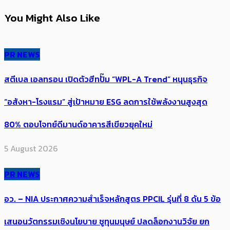
You Might Also Like
PR NEWS
สตีเบล เอลทรอน เปิดตัวฮีทปั๊ม “WPL-A Trend” หนุนธุรกิจ
“อสังหา-โรงแรม” สู่เป้าหมาย ESG ลดการใช้พลังงานสูงสุด
80% ตอบโจทย์ดีมานด์อาคารสีเขียวยุคใหม่
5 August 2026
PR NEWS
อว. – NIA ประกาศความสำเร็จหลักสูตร PPCIL รุ่นที่ 8 ดัน 5 ข้อ
เสนอนวัตกรรมเชิงนโยบาย ชูทุนมนุษย์ ปลดล็อกงานวิจัย ยก