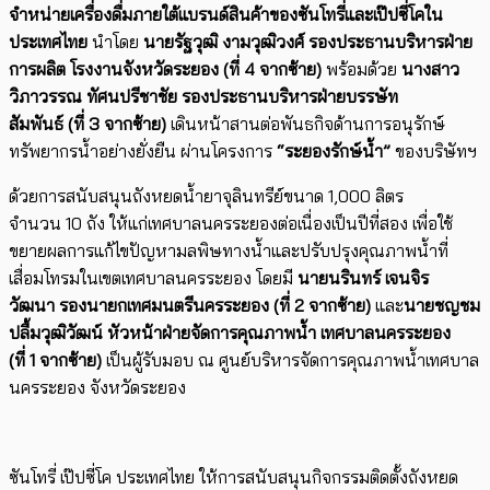
จำหน่ายเครื่องดื่มภายใต้แบรนด์สินค้าของซันโทรี่และเป๊ปซี่โคใน
ประเทศไทย
นำโดย
นายรัฐวุฒิ งามวุฒิวงศ์ รองประธานบริหารฝ่าย
การผลิต โรงงานจังหวัดระยอง
(ที่
4
จากซ้าย)
พร้อมด้วย
นางสาว
วิภาวรรณ ทัศนปรีชาชัย รองประธานบริหารฝ่ายบรรษัท
สัมพันธ์
(ที่
3
จากซ้าย)
เดินหน้าสานต่อพันธกิจด้านการอนุรักษ์
ทรัพยากรน้ำอย่างยั่งยืน ผ่านโครงการ​
“
ระยองรักษ์น้ำ
”
ของบริษัทฯ
ด้วยการสนับสนุนถังหยดน้ำยาจุลินทรีย์ขนาด 1
,
000 ลิตร
จำนวน
10
ถัง ให้แก่เทศบาลนครระยองต่อเนื่องเป็นปีที่สอง เพื่อใช้
ขยายผลการแก้ไขปัญหามลพิษทางน้ำและปรับปรุงคุณภาพน้ำที่
เสื่อมโทรมในเขตเทศบาลนครระยอง โดยมี
นายนรินทร์ เจนจิร
วัฒนา รองนายกเทศมนตรีนครระยอง (ที่
2
จากซ้าย)
และ
นายชญชม
ปลื้มวุฒิวัฒน์ หัวหน้าฝ่ายจัดการคุณภาพน้ำ เทศบาลนครระยอง
(ที่
1
จากซ้าย)
เป็นผู้รับมอบ ณ ศูนย์บริหารจัดการคุณภาพน้ำเทศบาล
นครระยอง จังหวัดระยอง
ซันโทรี่ เป๊ปซี่โค ประเทศไทย ให้การสนับสนุนกิจกรรมติดตั้งถังหยด