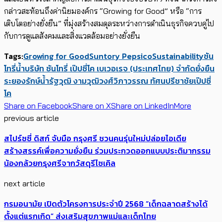
กล่าวสะท้อนถึงค่านิยมองค์กร “
Growing for Good”
หรือ “การ
เติบโตอย่างยั่งยืน” ที่มุ่งสร้างสมดุลระหว่างการดำเนินธุรกิจควบคู่ไป
กับการดูแลสังคมและสิ่งแวดล้อมอย่างยั่งยืน
Tags:
Growing for Good
Suntory Pepsico
Sustainability
ซัน
โทรี่
น้ำ
บริษัท ซันโทรี่ เป๊ปซี่โค เบเวอเรจ (ประเทศไทย) จำกัด
ยั่งยืน
ระยองรักษ์น้ำ
รัฐวุฒิ งามวุฒิวงศ์
วิภาวรรณ ทัศนปรีชาชัย
เป๊ปซี่
โค
Share on Facebook
Share on X
Share on LinkedIn
More
previous article
สไปร์ซซี่ ดิสก์ จับมือ กรุงศรี ชวนคนรุ่นใหม่ปล่อยไอเดีย
สร้างสรรค์เพื่อความยั่งยืน ร่วมประกวดออกแบบประติมากรรม
น้องกล้วยกรุงศรีจากวัสดุรีไซเคิล
next article
กรมอนามัย เปิดตัวโครงการประจำปี 2568 “เด็กฉลาดสร้างได้
ตั้งแต่แรกเกิด” ส่งเสริมสุขภาพแม่และเด็กไทย