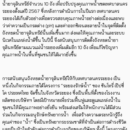
น้ำยาจุลินทรีย์จำนวน
10
ถัง เพื่อปรับปรุงคุณภาพน้ำเขตเทศบาลนคร
ระยองตั้งแต่ปี 2567 ซึ่งหลังการดำเนินการในปีแรก เทศบาลนคร
ระยองได้เก็บตัวอย่างเพื่อตรวจสอบคุณภาพน้ำอย่างต่อเนื่องและพบ
ว่าค่าความเป็นกรดด่าง (
pH)
และค่าออกซิเจนละลายน้ำในจุดที่ติดตั้ง
ถังหยดน้ำยาจุลินทรีย์นั้นเพิ่มขึ้นมาก ส่งผลให้คุณภาพน้ำและระบบ
นิเวศในแหล่งน้ำดีขึ้น ในปีนี้ จึงสนับสนุนการติดตั้งถังหยดน้ำยา
จุลินทรีย์ตามแนวแม่น้ำระยองเพิ่มเติมอีก
10
ถัง เพื่อแก้ไขปัญหา
คุณภาพน้ำในพื้นที่ชุมชนให้ได้มากยิ่งขึ้น
การสนับสนุนถังหยดน้ำยาจุลินทรีย์ให้กับเทศบาลนครระยอง เป็น
หนึ่งในกิจกรรมภายใต้โครงการ “ระยองรักษ์น้ำ” ของ ซันโทรี่ เป๊ปซี่
โค ประเทศไทย จัดขึ้นในจังหวัดระยอง ซึ่งเป็นพื้นที่ตั้งของโรงงาน
ผลิตของบริษัทฯ โดยมีเป้าหมายเพื่อร่วมฟื้นฟูและดูแลแหล่งน้ำใน
ชุมชนให้มีคุณภาพอย่างยั่งยืน พร้อมส่งเสริมให้พนักงานได้มีส่วน
ร่วมในกิจกรรมอนุรักษ์ทรัพยากรน้ำ
เพื่อสร้างความตระหนักรู้ถึง
คุณค่าของ “น้ำ” ซึ่งเป็นทรัพยากรธรรมชาติที่จำเป็นต่อการดำรงชีวิต
และเป็นหัวใจสำคัญต่อการดำเนินธุรกิจของบริษัทฯ ทั้งนี้ โครงการดัง