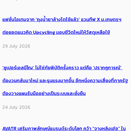
แฟชั่นไอเทมจาก ‘ถุงน้ำยาล้างไตใช้แล้ว’ แวนทีฟ X ม.เกษตรฯ
ต่อยอดแนวคิด Upcycling มอบชีวิตใหม่ให้วัสดุเหลือใช้
29 July 2026
‘ซูเปอร์เอลนีโญ’ ไม่ใช่ภัยพิบัติครั้งคราว แต่คือ ‘ปรากฏการณ์’ ​
ต้อง​วนกลับมาใหม่ และรุนแรงมากขึ้น อีกหนึ่งความเสี่ยงที่ภาครัฐ
ต้องวางแผนรับมืออย่างเป็นระบบและยั่งยืน
24 July 2026
AVATR เสริมภาพลักษณ์แบรนด์ระดับโลก คว้า “จางหลิงเฮ่อ” ใน