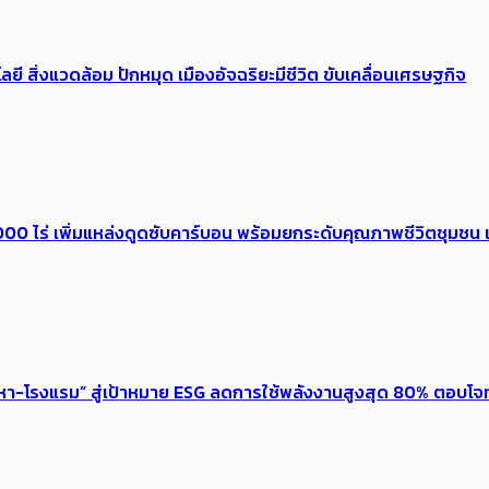
ลยี สิ่งแวดล้อม ปักหมุด เมืองอัจฉริยะมีชีวิต ขับเคลื่อนเศรษฐกิจ
0 ไร่ เพิ่ม​แหล่งดูดซับคาร์บอน พร้อมยกระดับคุณภาพชีวิตชุมชน เ
งหา-โรงแรม” สู่เป้าหมาย ESG ลดการใช้พลังงานสูงสุด 80% ตอบโจท