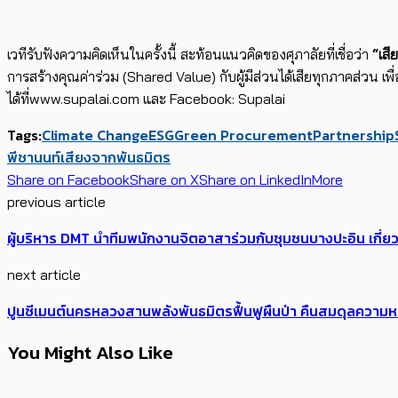
เวทีรับฟังความคิดเห็นในครั้งนี้ สะท้อนแนวคิดของศุภาลัยที่เชื่อว่า
“เสี
การสร้างคุณค่าร่วม (Shared Value) กับผู้มีส่วนได้เสียทุกภาคส่วน เพื่
ได้ที่www.supalai.com และ Facebook: Supalai
Tags:
Climate Change
ESG
Green Procurement
Partnership
พีชานนท์
เสียงจากพันธมิตร
Share on Facebook
Share on X
Share on LinkedIn
More
previous article
ผู้บริหาร DMT นำทีมพนักงานจิตอาสาร่วมกับชุมชนบางปะอิน เก
next article
ปูนซีเมนต์นครหลวงสานพลังพันธมิตรฟื้นฟูผืนป่า คืนสมดุลคว
You Might Also Like