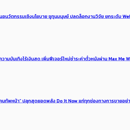
้อเสนอนวัตกรรมเชิงนโยบาย ชูทุนมนุษย์ ปลดล็อกงานวิจัย ยกระดับ
ณ์ความบันเทิงไร้เงินสด เพิ่มฟีเจอร์ใหม่ชำระค่าตั๋วหนังผ่าน Max 
 ของคนทัพหน้า” ปลุกสุดยอดพลัง Do It Now แก่ทุกช่องทางการขายอย