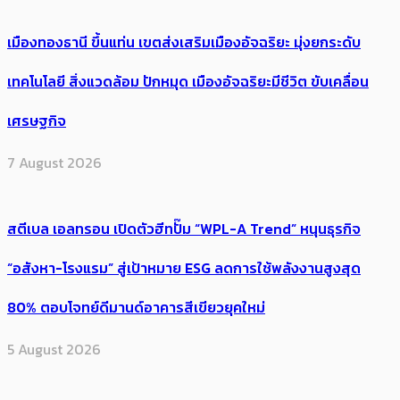
เมืองทองธานี ขึ้นแท่น เขตส่งเสริมเมืองอัจฉริยะ มุ่งยกระดับ
เทคโนโลยี สิ่งแวดล้อม ปักหมุด เมืองอัจฉริยะมีชีวิต ขับเคลื่อน
เศรษฐกิจ
7 August 2026
สตีเบล เอลทรอน เปิดตัวฮีทปั๊ม “WPL-A Trend” หนุนธุรกิจ
“อสังหา-โรงแรม” สู่เป้าหมาย ESG ลดการใช้พลังงานสูงสุด
80% ตอบโจทย์ดีมานด์อาคารสีเขียวยุคใหม่
5 August 2026