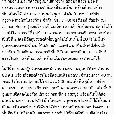
หน่วยงานในสังกัดกรมอุทยานแห่งชาติ สัตว์ป่า และพันธุ์พืช
กระทรวงทรัพยากรธรรมชาติและสิ่งแวดล้อม พร้อมด้วยองค์กร
พันธมิตร ได้แก่ ธนาคารกรุงศรีอยุธยา จำกัด (มหาชน) บริษัท
กรุงเทพโทรทัศน์และวิทยุ จำกัด (ช่อง 7 HD) เซอร์เจมส์ รีสอร์ท (Sir
James Resort) และวิทยาลัยเทคนิคมวกเหล็ก จัดกิจกรรมปลูกต้นไม้
ภายใต้โครงการ “ฟื้นฟูป่าและความหลากหลายทางชีวภาพ” ต่อเนื่อง
เป็นปีที่ 2 โดยมีวัตถุประสงค์เพื่อปลูกต้นไม้บนพื้นที่ 20 ไร่ ในพื้นที่
อุทยานแห่งชาติเจ็ดคด-โป่งก้อนเส้า และพัฒนาเป็นพื้นที่สีเขียวเพื่อ
การเรียนรู้และศึกษาธรรมชาติ พื้นที่สันทนาการเป็นลานกางเต็นท์
และเป็นสถานที่พักผ่อนสำหรับคนในชุมชนและประชาชนทั่วไป
ในปีนี้ทางคณะผู้บริหารและพนักงานอาสาจากกลุ่มบริษัทฯ จำนวน
80 คน พร้อมด้วยองค์กรพันธมิตรและสื่อมวลชน จำนวนกว่า 40 คน
พร้อมใจกันร่วมปลูกต้นไม้ จำนวน 500 ต้น เพื่อฟื้นฟูผืนป่าสร้าง
ความหลากหลายทางชีวภาพ และรักษาสมดุลของระบบนิเวศในพื้นที่
อุทยานเจ็ดคด-โป่งก้อนเส้า อ.มวกเหล็ก จ.สระบุรี พร้อมกันนี้ได้ส่ง
มอบต้นกล้า จำนวน 500 ต้น ให้แก่ทางอุทยานฯ โดยกล้าไม้ทั้งหมด
เป็นผลผลิตจากที่ทางบริษัทฯ ได้ทำงานร่วมกับชุมชนรอบโรงงานและ
พื้นที่เหมืองให้เป็นผู้ดูแลและอนุบาลต้นไม้ตั้งแต่ยังเป็นเมล็ดพันธุ์จน