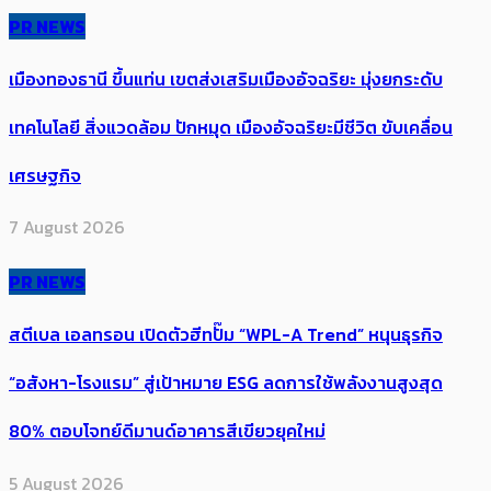
PR NEWS
เมืองทองธานี ขึ้นแท่น เขตส่งเสริมเมืองอัจฉริยะ มุ่งยกระดับ
เทคโนโลยี สิ่งแวดล้อม ปักหมุด เมืองอัจฉริยะมีชีวิต ขับเคลื่อน
เศรษฐกิจ
7 August 2026
PR NEWS
สตีเบล เอลทรอน เปิดตัวฮีทปั๊ม “WPL-A Trend” หนุนธุรกิจ
“อสังหา-โรงแรม” สู่เป้าหมาย ESG ลดการใช้พลังงานสูงสุด
80% ตอบโจทย์ดีมานด์อาคารสีเขียวยุคใหม่
5 August 2026