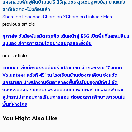
นครหลวง
ฟื้นฟูผืนป่า
มนตรี นิธิกุล
วชร สุรเชษฐพงษ์
อุทยานแห่ง
ชาติเจ็ดคด-โป่งก้อนเส้า
Share on Facebook
Share on X
Share on LinkedIn
More
previous article
ศุภาลัย จับมือพันธมิตรธุรกิจ เดินหน้าสู่ ESG เปิดพื้นที่แลกเปลี่ยน
มุมมอง สู่การการเติบโตอย่างสมดุลและยั่งยืน
next article
แคนนอน ส่งต่อรอยยิ้มต้อนรับเปิดเทอม จัดกิจกรรม “Canon
Volunteer ครั้งที่ 45” ณ โรงเรียนบ้านช่องตะเคียน จังหวัด
นครนายก นำพนักงานจิตอาสาลงพื้นที่ปรับปรุงภูมิทัศน์ จัด
กิจกรรมส่งเสริมทักษะ พร้อมมอบคอมพิวเตอร์ เครื่องกีฬาและ
อุปกรณ์ประกอบการเรียนการสอน ต่อยอดการศึกษาเยาวชนใน
พื้นที่ห่างไกล
You Might Also Like