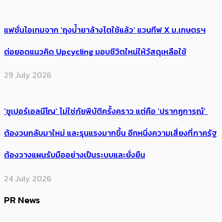
แฟชั่นไอเทมจาก ‘ถุงน้ำยาล้างไตใช้แล้ว’ แวนทีฟ X ม.เกษตรฯ
ต่อยอดแนวคิด Upcycling มอบชีวิตใหม่ให้วัสดุเหลือใช้
29 July 2026
‘ซูเปอร์เอลนีโญ’ ไม่ใช่ภัยพิบัติครั้งคราว แต่คือ ‘ปรากฏการณ์’ ​
ต้อง​วนกลับมาใหม่ และรุนแรงมากขึ้น อีกหนึ่งความเสี่ยงที่ภาครัฐ
ต้องวางแผนรับมืออย่างเป็นระบบและยั่งยืน
24 July 2026
PR News