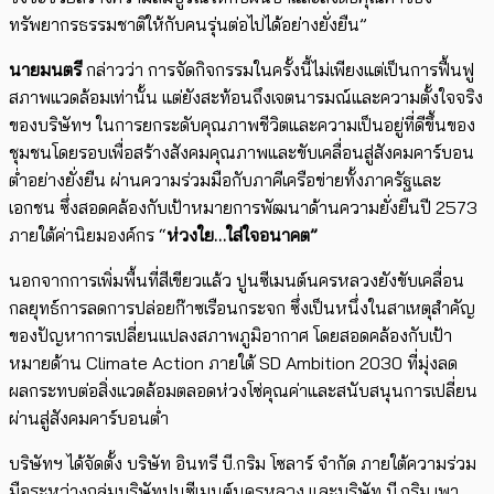
ทรัพยากรธรรมชาติให้กับคนรุ่นต่อไปได้อย่างยั่งยืน”
นายมนตรี
กล่าวว่า การจัดกิจกรรมในครั้งนี้ไม่เพียงแต่เป็นการฟื้นฟู
สภาพแวดล้อมเท่านั้น แต่ยังสะท้อนถึงเจตนารมณ์และความตั้งใจจริง
ของบริษัทฯ ในการยกระดับคุณภาพชีวิตและความเป็นอยู่ที่ดีขึ้นของ
ชุมชนโดยรอบเพื่อสร้างสังคมคุณภาพและขับเคลื่อนสู่สังคมคาร์บอน
ต่ำอย่างยั่งยืน ผ่านความร่วมมือกับภาคีเครือข่ายทั้งภาครัฐและ
เอกชน ซึ่งสอดคล้องกับเป้าหมายการพัฒนาด้านความยั่งยืนปี 2573
ภายใต้ค่านิยมองค์กร “
ห่วงใย…ใส่ใจอนาคต”
นอกจากการเพิ่มพื้นที่สีเขียวแล้ว ปูนซีเมนต์นครหลวงยังขับเคลื่อน
กลยุทธ์การลดการปล่อยก๊าซเรือนกระจก ซึ่งเป็นหนึ่งในสาเหตุสำคัญ
ของปัญหาการเปลี่ยนแปลงสภาพภูมิอากาศ โดยสอดคล้องกับเป้า
หมายด้าน Climate Action ภายใต้ SD Ambition 2030 ที่มุ่งลด
ผลกระทบต่อสิ่งแวดล้อมตลอดห่วงโซ่คุณค่าและสนับสนุนการเปลี่ยน
ผ่านสู่สังคมคาร์บอนต่ำ
บริษัทฯ ได้จัดตั้ง บริษัท อินทรี บี.กริม โซลาร์ จำกัด ภายใต้ความร่วม
มือระหว่างกลุ่มบริษัทปูนซีเมนต์นครหลวง และบริษัท บี.กริม เพา