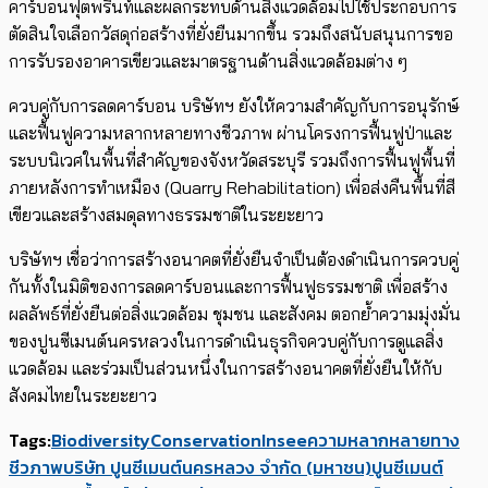
คาร์บอนฟุตพริ้นท์และผลกระทบด้านสิ่งแวดล้อมไปใช้ประกอบการ
ตัดสินใจเลือกวัสดุก่อสร้างที่ยั่งยืนมากขึ้น รวมถึงสนับสนุนการขอ
การรับรองอาคารเขียวและมาตรฐานด้านสิ่งแวดล้อมต่าง ๆ
ควบคู่กับการลดคาร์บอน บริษัทฯ ยังให้ความสำคัญกับการอนุรักษ์
และฟื้นฟูความหลากหลายทางชีวภาพ ผ่านโครงการฟื้นฟูป่าและ
ระบบนิเวศในพื้นที่สำคัญของจังหวัดสระบุรี รวมถึงการฟื้นฟูพื้นที่
ภายหลังการทำเหมือง (Quarry Rehabilitation) เพื่อส่งคืนพื้นที่สี
เขียวและสร้างสมดุลทางธรรมชาติในระยะยาว
บริษัทฯ เชื่อว่าการสร้างอนาคตที่ยั่งยืนจำเป็นต้องดำเนินการควบคู่
กันทั้งในมิติของการลดคาร์บอนและการฟื้นฟูธรรมชาติ เพื่อสร้าง
ผลลัพธ์ที่ยั่งยืนต่อสิ่งแวดล้อม ชุมชน และสังคม ตอกย้ำความมุ่งมั่น
ของปูนซีเมนต์นครหลวงในการดำเนินธุรกิจควบคู่กับการดูแลสิ่ง
แวดล้อม และร่วมเป็นส่วนหนึ่งในการสร้างอนาคตที่ยั่งยืนให้กับ
สังคมไทยในระยะยาว
Tags:
Biodiversity
Conservation
Insee
ความหลากหลายทาง
ชีวภาพ
บริษัท ปูนซีเมนต์นครหลวง จำกัด (มหาชน)
ปูนซีเมนต์