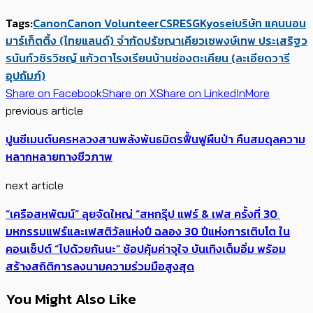
Tags:
Canon
Canon Volunteer
CSR
ESG
Kyosei
บริษัท แคนนอน
มาร์เก็ตติ้ง (ไทยแลนด์) จำกัด
ปรัชญาเคียวเซ
พงษ์เทพ ประเสริฐว
รนันท์
วชิรวิชญ์ แก้วตา
โรงเรียนบ้านช่องตะเคียน (ละเอียดวารี
อุปถัมภ์)
Share on Facebook
Share on X
Share on LinkedIn
More
previous article
ปูนซีเมนต์นครหลวงสานพลังพันธมิตรฟื้นฟูผืนป่า คืนสมดุลความ
หลากหลายทางชีวภาพ
next article
“เครือสหพัฒน์” ลุยจัดใหญ่ “สหกรุ๊ป แฟร์ & เฟส ครั้งที่ 30
มหกรรมแฟร์และเฟสติวัลแห่งปี ฉลอง 30 ปีแห่งการเติบโต ใน
คอนเซ็ปต์ “ไปด้วยกันนะ” ช้อปคุ้มค่าจุใจ บันเทิงเต็มอิ่ม พร้อม
สร้างสถิติการลงนามความร่วมมือสูงสุด
You Might Also Like