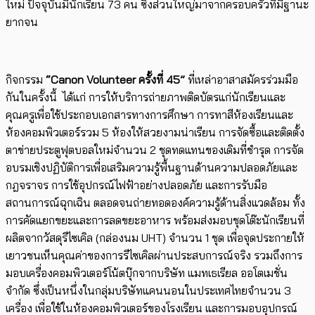
ใหม่ ปัจจุบันมีนักเรียน 73 คน ซึ่งส่วนใหญ่มาจากครอบครัวที่มีฐานะ
ยากจน
กิจกรรม
“
Canon Volunteer
ครั้งที่ 45”
ที่เหล่าอาสาสมัครร่วมมือ
กันในครั้งนี้ ได้แก่ การให้บริการถ่ายภาพติดบัตรแก่นักเรียนและ
คุณครูเพื่อใช้ประกอบเอกสารทางการศึกษา การทาสีห้องเรียนและ
ห้องคอมพิวเตอร์รวม 5 ห้องให้สวยงามน่าเรียน การจัดซื้อและติดตั้ง
ตาข่ายประตูฟุตบอลใหม่จำนวน 2 ชุดทดแทนของเดิมที่ชำรุด การจัด
อบรมเชิงปฏิบัติการเพื่อเสริมความรู้พื้นฐานด้านความปลอดภัยและ
กฎจราจร การใช้อุปกรณ์ไฟฟ้าอย่างปลอดภัย และการรับมือ
สถานการณ์ฉุกเฉิน ตลอดจนถ่ายทอดองค์ความรู้ด้านสิ่งแวดล้อม ทั้ง
การคัดแยกขยะและการลดขยะอาหาร พร้อมส่งมอบชุดโต๊ะนักเรียนที่
ผลิตจากวัสดุรีไซเคิล (กล่องนม UHT) จำนวน 1 ชุด เพื่อจุดประกายให้
เยาวชนเห็นคุณค่าของการรีไซเคิลผ่านประสบการณ์จริง รวมถึงการ
มอบเครื่องคอมพิวเตอร์โน้ตบุ๊กจากบริษัท แมทเธเรียล ออโตเมชั่น
จำกัด ซึ่งเป็นหนึ่งในกลุ่มบริษัทแคนนอนในประเทศไทยจำนวน 3
เครื่อง เพื่อใช้ในห้องคอมพิวเตอร์ของโรงเรียน และการมอบอุปกรณ์