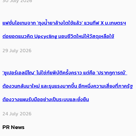
30 July 2026
แฟชั่นไอเทมจาก ‘ถุงน้ำยาล้างไตใช้แล้ว’ แวนทีฟ X ม.เกษตรฯ
ต่อยอดแนวคิด Upcycling มอบชีวิตใหม่ให้วัสดุเหลือใช้
29 July 2026
‘ซูเปอร์เอลนีโญ’ ไม่ใช่ภัยพิบัติครั้งคราว แต่คือ ‘ปรากฏการณ์’ ​
ต้อง​วนกลับมาใหม่ และรุนแรงมากขึ้น อีกหนึ่งความเสี่ยงที่ภาครัฐ
ต้องวางแผนรับมืออย่างเป็นระบบและยั่งยืน
24 July 2026
PR News