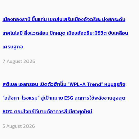
เมืองทองธานี ขึ้นแท่น เขตส่งเสริมเมืองอัจฉริยะ มุ่งยกระดับ
เทคโนโลยี สิ่งแวดล้อม ปักหมุด เมืองอัจฉริยะมีชีวิต ขับเคลื่อน
เศรษฐกิจ
7 August 2026
สตีเบล เอลทรอน เปิดตัวฮีทปั๊ม “WPL-A Trend” หนุนธุรกิจ
“อสังหา-โรงแรม” สู่เป้าหมาย ESG ลดการใช้พลังงานสูงสุด
80% ตอบโจทย์ดีมานด์อาคารสีเขียวยุคใหม่
5 August 2026