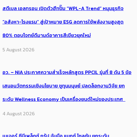
สตีเบล เอลทรอน เปิดตัวฮีทปั๊ม “WPL-A Trend” หนุนธุรกิจ
“อสังหา-โรงแรม” สู่เป้าหมาย ESG ลดการใช้พลังงานสูงสุด
80% ตอบโจทย์ดีมานด์อาคารสีเขียวยุคใหม่
5 August 2026
อว. – NIA ประกาศความสำเร็จหลักสูตร PPCIL รุ่นที่ 8 ดัน 5 ข้อ
เสนอนวัตกรรมเชิงนโยบาย ชูทุนมนุษย์ ปลดล็อกงานวิจัย ยก
ระดับ Wellness Economy เป็นเครื่องยนต์ใหม่ของประเทศ
4 August 2026
เมเจอร์ ซีนีเพล็กซ์ กรุ้ป จับมือ แมกซ์ โซลูชัน ยกระดับ