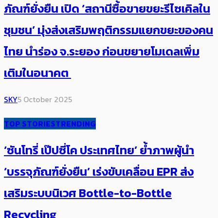
ภัณฑ์ยั่งยืน เปิด ‘สถานีซื้อขายขยะรีไซเคิลใน
ชุมชน’ มุ่งส่งเสริมพฤติกรรมแยกขยะของคน
ไทย นำร่อง จ.ระยอง ก่อนขยายโมเดลเพิ่ม
เติมในอนาคต ​​
SKY
5 October 2025
TOP STORIES
TRENDING
‘ซันโทรี่ เป๊ปซี่โค ประเทศไทย’ ย้ำภาพผู้นำ
‘บรรจุภัณฑ์ยั่งยืน’ เร่งขับเคลื่อน EPR ส่ง
เสริมระบบนิเวศ Bottle-to-Bottle
Recycling