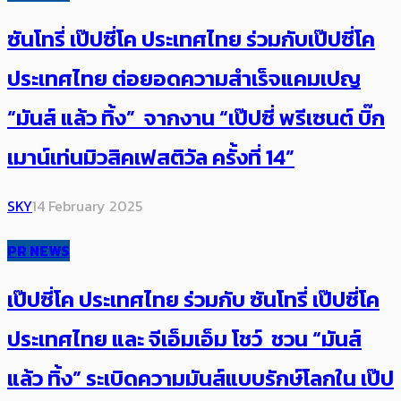
ซันโทรี่ เป๊ปซี่โค ประเทศไทย ร่วมกับเป๊ปซี่โค
ประเทศไทย ต่อยอดความสำเร็จแคมเปญ
“มันส์ แล้ว ทิ้ง” จากงาน “เป๊ปซี่ พรีเซนต์ บิ๊ก
เมาน์เท่นมิวสิคเฟสติวัล ครั้งที่ 14”
SKY
14 February 2025
PR NEWS
เป๊ปซี่โค ประเทศไทย ร่วมกับ ซันโทรี่ เป๊ปซี่โค
ประเทศไทย และ จีเอ็มเอ็ม โชว์ ชวน “มันส์
แล้ว ทิ้ง” ระเบิดความมันส์แบบรักษ์โลกใน เป๊ป