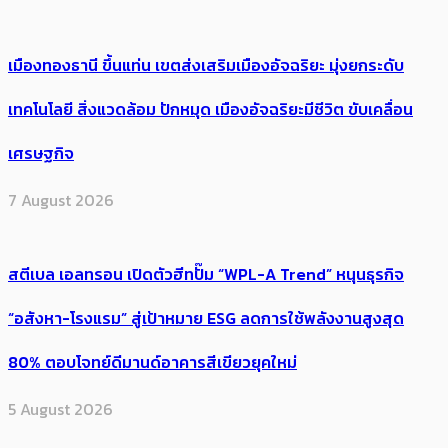
เมืองทองธานี ขึ้นแท่น เขตส่งเสริมเมืองอัจฉริยะ มุ่งยกระดับ
เทคโนโลยี สิ่งแวดล้อม ปักหมุด เมืองอัจฉริยะมีชีวิต ขับเคลื่อน
เศรษฐกิจ
7 August 2026
สตีเบล เอลทรอน เปิดตัวฮีทปั๊ม “WPL-A Trend” หนุนธุรกิจ
“อสังหา-โรงแรม” สู่เป้าหมาย ESG ลดการใช้พลังงานสูงสุด
80% ตอบโจทย์ดีมานด์อาคารสีเขียวยุคใหม่
5 August 2026