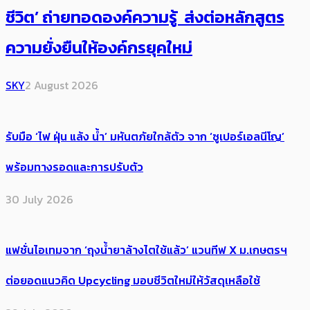
ชีวิต’ ถ่ายทอดองค์ความรู้ ส่งต่อหลักสูตร
ความยั่งยืนให้องค์กรยุคใหม่
SKY
2 August 2026
รับมือ ‘ไฟ ฝุ่น แล้ง น้ำ’ มหันตภัยใกล้ตัว จาก ‘ซูเปอร์เอลนีโญ’
พร้อมทางรอดและการปรับตัว
30 July 2026
แฟชั่นไอเทมจาก ‘ถุงน้ำยาล้างไตใช้แล้ว’ แวนทีฟ X ม.เกษตรฯ
ต่อยอดแนวคิด Upcycling มอบชีวิตใหม่ให้วัสดุเหลือใช้