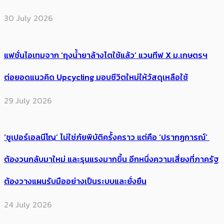
30 July 2026
แฟชั่นไอเทมจาก ‘ถุงน้ำยาล้างไตใช้แล้ว’ แวนทีฟ X ม.เกษตรฯ
ต่อยอดแนวคิด Upcycling มอบชีวิตใหม่ให้วัสดุเหลือใช้
29 July 2026
‘ซูเปอร์เอลนีโญ’ ไม่ใช่ภัยพิบัติครั้งคราว แต่คือ ‘ปรากฏการณ์’ ​
ต้อง​วนกลับมาใหม่ และรุนแรงมากขึ้น อีกหนึ่งความเสี่ยงที่ภาครัฐ
ต้องวางแผนรับมืออย่างเป็นระบบและยั่งยืน
24 July 2026