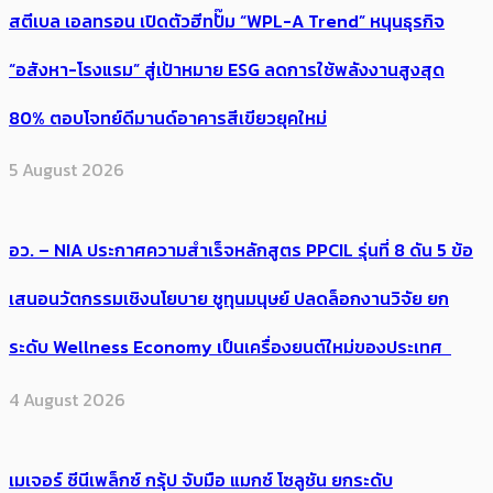
สตีเบล เอลทรอน เปิดตัวฮีทปั๊ม “WPL-A Trend” หนุนธุรกิจ
“อสังหา-โรงแรม” สู่เป้าหมาย ESG ลดการใช้พลังงานสูงสุด
80% ตอบโจทย์ดีมานด์อาคารสีเขียวยุคใหม่
5 August 2026
อว. – NIA ประกาศความสำเร็จหลักสูตร PPCIL รุ่นที่ 8 ดัน 5 ข้อ
เสนอนวัตกรรมเชิงนโยบาย ชูทุนมนุษย์ ปลดล็อกงานวิจัย ยก
ระดับ Wellness Economy เป็นเครื่องยนต์ใหม่ของประเทศ
4 August 2026
เมเจอร์ ซีนีเพล็กซ์ กรุ้ป จับมือ แมกซ์ โซลูชัน ยกระดับ