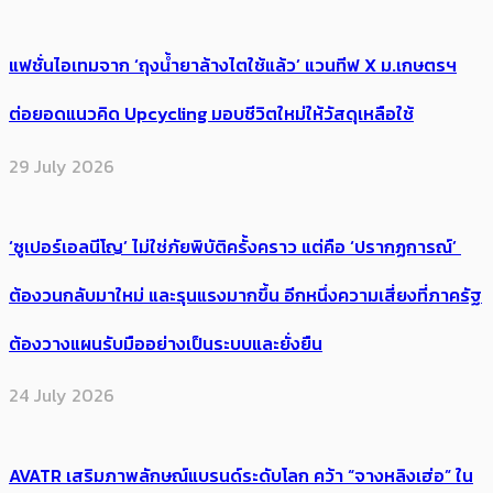
แฟชั่นไอเทมจาก ‘ถุงน้ำยาล้างไตใช้แล้ว’ แวนทีฟ X ม.เกษตรฯ
ต่อยอดแนวคิด Upcycling มอบชีวิตใหม่ให้วัสดุเหลือใช้
29 July 2026
‘ซูเปอร์เอลนีโญ’ ไม่ใช่ภัยพิบัติครั้งคราว แต่คือ ‘ปรากฏการณ์’ ​
ต้อง​วนกลับมาใหม่ และรุนแรงมากขึ้น อีกหนึ่งความเสี่ยงที่ภาครัฐ
ต้องวางแผนรับมืออย่างเป็นระบบและยั่งยืน
24 July 2026
AVATR เสริมภาพลักษณ์แบรนด์ระดับโลก คว้า “จางหลิงเฮ่อ” ใน