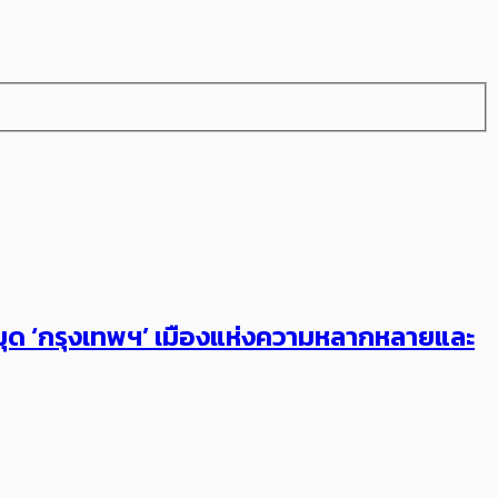
ุด ‘กรุงเทพฯ’ เมือง​แห่งความหลากหลายและ