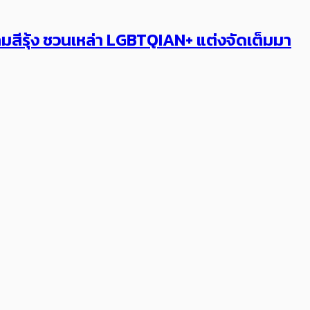
ีรุ้ง ชวนเหล่า LGBTQIAN+ แต่งจัดเต็มมา