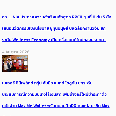
อว. – NIA ประกาศความสำเร็จหลักสูตร PPCIL รุ่นที่ 8 ดัน 5 ข้อ
เสนอนวัตกรรมเชิงนโยบาย ชูทุนมนุษย์ ปลดล็อกงานวิจัย ยก
ระดับ Wellness Economy เป็นเครื่องยนต์ใหม่ของประเทศ
4 August 2026
เมเจอร์ ซีนีเพล็กซ์ กรุ้ป จับมือ แมกซ์ โซลูชัน ยกระดับ
ประสบการณ์ความบันเทิงไร้เงินสด เพิ่มฟีเจอร์ใหม่ชำระค่าตั๋ว
หนังผ่าน Max Me Wallet พร้อมมอบสิทธิพิเศษแก่สมาชิก Max