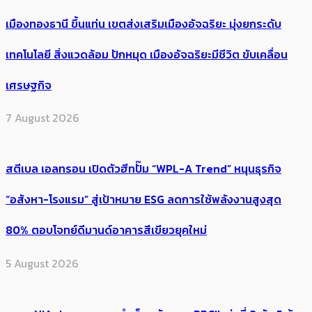
เมืองทองธานี ขึ้นแท่น เขตส่งเสริมเมืองอัจฉริยะ มุ่งยกระดับ
เทคโนโลยี สิ่งแวดล้อม ปักหมุด เมืองอัจฉริยะมีชีวิต ขับเคลื่อน
เศรษฐกิจ
7 August 2026
สตีเบล เอลทรอน เปิดตัวฮีทปั๊ม “WPL-A Trend” หนุนธุรกิจ
“อสังหา-โรงแรม” สู่เป้าหมาย ESG ลดการใช้พลังงานสูงสุด
80% ตอบโจทย์ดีมานด์อาคารสีเขียวยุคใหม่
5 August 2026