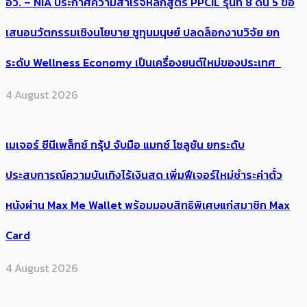
อว. – NIA ประกาศความสำเร็จหลักสูตร PPCIL รุ่นที่ 8 ดัน 5 ข้อ
เสนอนวัตกรรมเชิงนโยบาย ชูทุนมนุษย์ ปลดล็อกงานวิจัย ยก
ระดับ Wellness Economy เป็นเครื่องยนต์ใหม่ของประเทศ
4 August 2026
เมเจอร์ ซีนีเพล็กซ์ กรุ้ป จับมือ แมกซ์ โซลูชัน ยกระดับ
ประสบการณ์ความบันเทิงไร้เงินสด เพิ่มฟีเจอร์ใหม่ชำระค่าตั๋ว
หนังผ่าน Max Me Wallet พร้อมมอบสิทธิพิเศษแก่สมาชิก Max
Card
4 August 2026