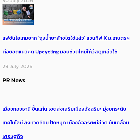
30 July 2026
แฟชั่นไอเทมจาก ‘ถุงน้ำยาล้างไตใช้แล้ว’ แวนทีฟ X ม.เกษตรฯ
ต่อยอดแนวคิด Upcycling มอบชีวิตใหม่ให้วัสดุเหลือใช้
29 July 2026
PR News
เมืองทองธานี ขึ้นแท่น เขตส่งเสริมเมืองอัจฉริยะ มุ่งยกระดับ
เทคโนโลยี สิ่งแวดล้อม ปักหมุด เมืองอัจฉริยะมีชีวิต ขับเคลื่อน
เศรษฐกิจ