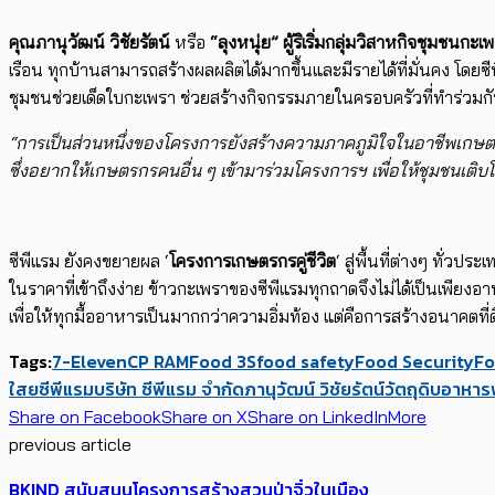
คุณภานุวัฒน์ วิชัยรัตน์
หรือ
“ลุงหนุ่ย” ผู้ริเริ่มกลุ่มวิสาหกิจชุมชน
เรือน ทุกบ้านสามารถสร้างผลผลิตได้มากขึ้นและมีรายได้ที่มั่นคง โดย​
ชุมชน​ช่วยเด็ดใบกะเพรา ช่วยสร้างกิจกรรมภายในครอบครัวที่ทำร่วมกั
“การเป็นส่วนหนึ่งของโครงการยัง​​สร้างความภาคภูมิใจในอาชีพเกษตร
ซึ่งอยากให้เกษตรกรคนอื่น ๆ เข้ามาร่วม​โครงการฯ เพื่อให้ชุมชนเติบ
ซีพีแรม ยังคงขยายผล ‘
โครงการเกษตรกรคู่ชีวิต
‘ สู่พื้นที่ต่างๆ ทั
ในราคาที่เข้าถึงง่าย ข้าวกะเพราของซีพีแรมทุกถาดจึงไม่ได้เป็นเพียง
เพื่อให้ทุกมื้ออาหารเป็นมากกว่าความอิ่มท้อง แต่คือการสร้างอนาคตท
Tags:
7-Eleven
CP RAM
Food 3S
food safety
Food Security
Fo
ใสย
ซีพีแรม
บริษัท ซีพีแรม จำกัด
ภานุวัฒน์ วิชัยรัตน์
วัตถุดิบ
อาหาร
Share on Facebook
Share on X
Share on LinkedIn
More
previous article
BKIND สนับสนุนโครงการสร้างสวนป่าจิ๋วในเมือง