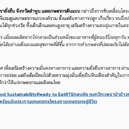
กะเพรายั่งยืน จังหวัดลำพูน และเกษตรกรต้นแบบ
กล่าวถึงการขับเคลื่อน​โคร
ซีพีแรม​​ดูแลเกษตรกรแบบองค์รวม​ ตั้งแต่​ต้นทางการปลูก เก็บเกี่ยว จน
นได้ทุกช่วงวัย ทั้งเด็กเล็กและคนสูงอายุ เสริมสร้างความอบอุ่นภายใ
 เมื่อผลผลิตจากไร่กลายเป็นส่วนหนึ่งของอาหารที่ผู้คนบริโภคทุกวัน
โตได้อย่างแข็งแรงและสุขภาพที่ดีขึ้น จากการทำเกษตรที่ปลอดภัยไม่ต้อ
่วประเทศ เพื่อเสริมสร้างความมั่นคงทางอาหาร และความยั่งยืนทางอาหาร 
อาหารอร่อย แต่ยังเต็มเปี่ยมไปด้วยความมุ่งมั่นเพื่อเป็นฟันเฟืองสำคัญ
ี่ดีกว่าให้แก่เกษตรกรและสังคมไทย
od Sustainability
Ready to Eat
RTE
กอบชัย คงทวี
กะเพราป่า
ข้าว
พร้อมรับประทาน
เกษตรกร
โครงการเกษตรกรคู่ชีวิต