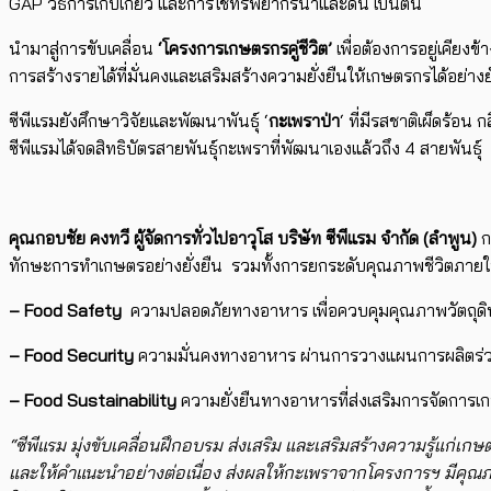
GAP วิธีการเก็บเกี่ยว และการใช้ทรัพยากรน้ำและดิน เป็นต้น
นำมาสู่การขับเคลื่อน
‘โครงการเกษตรกรคู่ชีวิต’
เพื่อ​ต้องการอยู่เค
การสร้างรายได้ที่มั่นคงและเสริมสร้างความยั่งยืนให้​เกษตรกรได้อย่างยั
ซีพีแรมยังศึกษาวิจัยและพัฒนาพันธุ์ ‘
กะเพราป่า
‘ ที่มีรสชาติเผ็ดร้อ
ซีพีแรมได้จดสิทธิบัตรสายพันธุ์กะเพราที่พัฒนาเองแล้วถึง 4 สายพันธุ์
คุณกอบชัย คงทวี ผู้จัดการทั่วไปอาวุโส บริษัท ซีพีแรม จำกัด (ลำพูน)
ก
ทักษะการทำเกษตรอย่างยั่งยืน รวมทั้งการยกระดับคุณภาพชีวิตภายในคร
– Food Safety
ความปลอดภัยทางอาหาร ​เพื่อควบคุมคุณภาพวัตถุดิ
– Food Security
ความมั่นคงทางอาหาร ผ่าน​การวางแผนการผลิตร่วมกั
– Food Sustainability
ความยั่งยืนทางอาหารที่ส่งเสริมการจัดการเก
“ซีพีแรม มุ่งขับเคลื่อนฝึกอบรม ส่งเสริม และเสริมสร้างความรู้แก
และให้คำแนะนำอย่างต่อเนื่อง ส่งผลให้กะเพราจากโครงการฯ มีคุณภ