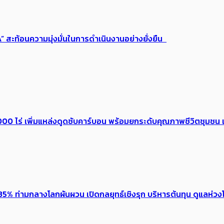
“A” สะท้อนความมุ่งมั่นในการดำเนินงานอย่างยั่งยืน
0 ไร่ เพิ่ม​แหล่งดูดซับคาร์บอน พร้อมยกระดับคุณภาพชีวิตชุมชน เ
5% ท่ามกลางโลกผันผวน เปิดกลยุทธ์เชิงรุก บริหารต้นทุน ดูแลห่วงโซ