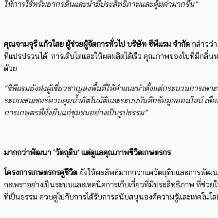
ให้การใช้ทรัพยากรดินและน้ำมีประสิทธิภาพและคุ้มค่ามากขึ้น”
คุณจามจุรี แก้วใสย ผู้ช่วยผู้จัดการทั่วไป บริษัท ซีพีแรม จำกัด
กล่าวว่า
ที่แปรปรวนได้ ​​ การเติบโต​​และให้ผลผลิตได้เร็ว คุณภาพของใบที่ม
ด้วย
“ซีพีแรมยังส่งผู้เชี่ยวชาญลงพื้นที่ให้คำแนะนำตั้งแต่กระบวนการเ
ระบบเซนเซอร์ควบคุมน้ำอัตโนมัติและระบบบันทึกข้อมูลออนไลน์ เพื
การเกษตรที่ยั่งยืนแก่ชุมชนอย่างเป็นรูปธรรม”
มากกว่าพัฒนา ‘วัตถุดิบ’ แต่ดูแลคุณภาพชีวิตเกษตรกร
โครงการเกษตรกรคู่ชีวิต​
ยังให้ผลลัพธ์มากกว่าแค่วัตถุดิบและการพัฒน
กะเพราอย่างเป็นระบบและเทคนิคการเก็บเกี่ยวที่มีประสิทธิภาพ ที่ช่วยใ
ที่เป็นธรรม ​ควบคู่ไปกับการได้รับการสนับสนุนองค์ความรู้และเทคโนโลยี