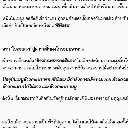
พัฒนาความหลากหลายของเมนู เพื่อเพิ่มทางเลือกให้ผู้บริโภคมากขึ้น ส่
​หนึ่งในเมนูยอดฮิต​ที่เชื่อว่าแทบทุกคนต้องเคยลิ้มลองกันมาแล้ว สำหรั​
เผ็ดซ่า ​​อันเป็นเอกลักษณ์ของ
‘ซีพีแรม’
จาก ‘ใบกะเพรา’ สู่ความมั่นคงใน​ระบบอาหาร
เรื่องราวเบื้องหลัง
‘ข้าวกะเพราถาดสีแดง’
​ไม่เพียงสะท้อน​ความมุ่งมั
ทางอาหาร รวมไปถึง​การยกระดับคุณภาพชีวิต​เกษตรกรได้อย่าง​​แท้จริ
ปัจจุบันเมนูข้าวกะเพราของซีพีแรม มีกำลังการผลิตรวม 5.6 ล้านถาดต
ข้าวกะเพราไก่ไข่ดาว และข้าวกะเพราหมู
ดังนั้น
‘ใบกะเพรา’
จึงถือเป็นวัตถุดิบหลัก​ของซีพีแรม เพราะเป็น​กุญแจ
แต่​ถึงแม้ว่า​​กะเพราจะเป็นพืชที่ปลูกง่าย โตไว และให้ผลผลิตได้ตลอดท