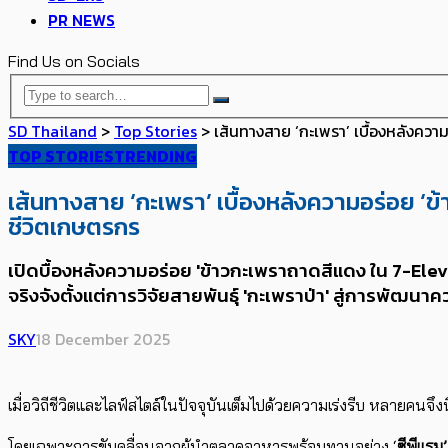
PR NEWS
Find Us on Socials
SD Thailand
>
Top Stories
>
เส้นทางสาย ‘กะเพรา’ เบื้องหลังควา
TOP STORIES
TRENDING
เส้นทางสาย ‘กะเพรา’ เบื้องหลังความอร่อย ‘ข
ชีวิตเกษตรกร
เปิดบื้องหลังความอร่อย 'ข้าวกะเพราถาดสีแดง​ ใน 7-Eleven
จริงจังตั้งแต่​การวิจัยสายพันธุ์ 'กะเพราป่า' สู่การพ
SKY
18 December 2025
เมื่อวิถีชีวิตและไลฟ์สไตล์ในปัจจุบันเต็มไปด้วยความเร่งรีบ หลายคนจึ
โดยเฉพาะการขับคลื่อนจากผู้นำตลาดอาหารพร้อมทานอย่าง ‘
ซีพีแรม’