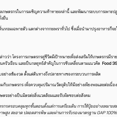
ียงข้างเกษตรกรในการเผชิญความท้าทายเหล่านี้ และพัฒนาระบบการเพาะ
่งยืน
น กลิ่นหอมเฉพาะตัว แตกต่างจากกะเพราทั่วไป ซึ่งเมื่อนำมาปรุงอาหารก็จะ
ล่าวว่า ​โครงการเกษตรกรคู่ชีวิต​​​มีเป้าหมายเพื่อส่งเสริมให้เกษตรกรม
ัวเรือน และเป็​​นกลยุทธ์สำคัญ​ในการขับเคลื่อนตาม​​แนวคิด
Food 3
บอย่างเข้มงวด ตั้งแต่ต้นทางถึงปลายทางของกระบวนการผลิต
บเกษตรกร เพื่อควบคุมปริมาณ​วัตถุดิบให้มีอย่างเพียงพอและต่อเนื่อง
ษตรอย่างเป็นมิตรต่อสิ่งแวดล้อมและรับผิดชอบต่อสังคม ​
่เกษตรกรครอบคลุมทุกขั้นตอนตั้งแต่การเตรียมดิน การใช้ปุ๋ยอย่างเหม
าพสูง สะอาด ปลอดสารพิษ และผ่านการรับรองมาตรฐาน GAP 100% ​ พร้