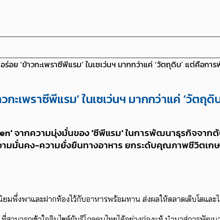
มอร่อย ‘ข้าวกะเพราซีพีแรม’ ในเซเว่นฯ มากกว่าแค่ ‘วัตถุดิบ’ แต่ค
้าวกะเพราซีพีแรม’ ในเซเว่นฯ มากกว่าแค่ ‘วัต
' ​จากความมุ่งมั่นของ 'ซีพีแรม' ​​ในการพัฒนาธุรกิจจากต้นน
ัฒนาความมั่นคง-ความยั่งยืนทางอาหาร ยกระดับคุณภาพชีวิต
งนิยม​พึ่งพาและฝากท้องไว้กับอาหารพร้อมทาน ส่งผลให้ตลาดเติบโตและได้รั
ที่สามารถเข้าใจอินไซต์ผู้บริโภคคนไทยได้อย่างถ่องแท้ นำมาสู่การพัฒนาเ