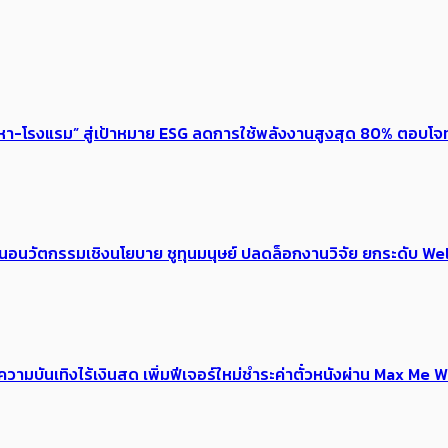
งหา-โรงแรม” สู่เป้าหมาย ESG ลดการใช้พลังงานสูงสุด 80% ตอบโจท
้อเสนอนวัตกรรมเชิงนโยบาย ชูทุนมนุษย์ ปลดล็อกงานวิจัย ยกระดับ
ณ์ความบันเทิงไร้เงินสด เพิ่มฟีเจอร์ใหม่ชำระค่าตั๋วหนังผ่าน Max 