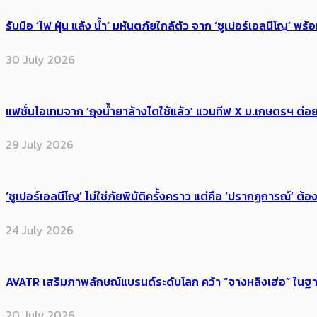
รับมือ ‘ไฟ ฝุ่น แล้ง น้ำ’ มหันตภัยใกล้ตัว จาก ‘ซูเปอร์เอลนีโญ’ 
30 July 2026
แฟชั่นไอเทมจาก ‘ถุงน้ำยาล้างไตใช้แล้ว’ แวนทีฟ X ม.เกษตรฯ ต่อย
29 July 2026
‘ซูเปอร์เอลนีโญ’ ไม่ใช่ภัยพิบัติครั้งคราว แต่คือ ‘ปรากฏการณ์’ ​ต
24 July 2026
AVATR เสริมภาพลักษณ์แบรนด์ระดับโลก คว้า “จางหลิงเฮ่อ” ใ
20 July 2026