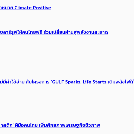
้าหมาย​ Climate Positive
ดโซลาร์รูฟให้คนไทยฟรี ร่วมเปลี่ยนผ่านสู่พลังงานสะอาด
ไม่มีค่าใช้จ่าย กับโครงการ ‘GULF Sparks, Life Starts เติมพลังไฟให
าสติก’ ​​ฝีมือคนไทย​ เพิ่มศักยภาพเศรษฐกิจชีวภาพ