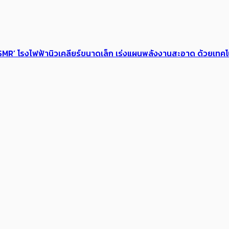
​ ‘SMR’ โรงไฟฟ้านิวเคลียร์ขนาดเล็ก เร่งแผนพ​ลังงานสะอาด ด้วยเ