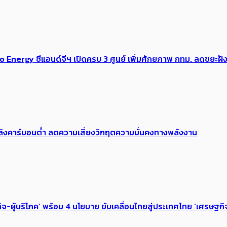
nergy ซีแอนด์จีฯ เปิดครบ 3 ศูนย์ เพิ่มศักยภาพ กทม. ลดขยะฝัง
เพลิงคาร์บอนต่ำ ลดความเสี่ยงวิกฤตความมั่นคงทางพลังงาน
กิจ-ผู้บริโภค’ ​​พร้อม 4 นโยบาย ขับเคลื่อนไทยสู่ประเทศไทย​ ‘เศรษ