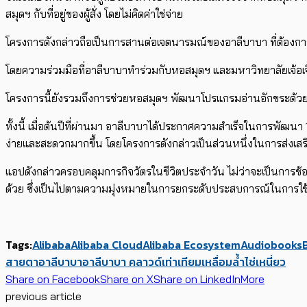
สมุดฯ กับที่อยู่ของผู้สั่ง โดยไม่คิดค่าใช่จ่าย
โครงการดังกล่าวถือเป็นการสานต่อเจตนารมณ์ของอาลีบาบา ที่ต้องการมี
โดยความร่วมมือที่อาลีบาบาทำร่วมกับหอสมุดฯ และมหาวิทยาลัยเจ้อเจียง
โครงการนี้ยังรวมถึงการช่วยหอสมุดฯ พัฒนาโปรแกรมอ่านอักขระด้วยแสง
ทั้งนี้ เมื่อต้นปีที่ผ่านมา อาลีบาบาได้ประกาศความสำเร็จในการพัฒนา 1
ง่ายและสะดวกมากขึ้น โดยโครงการดังกล่าวเป็นส่วนหนึ่งในการส่งเสริม
แอปดังกล่าวครอบคลุมการกิจวัตรในชีวิตประจำวัน ไม่ว่าจะเป็นการช้อปป
ด้วย ซึ่งเป็นไปตามความมุ่งหมายในการยกระดับประสบการณ์ในการใช้งา
Tags:
Alibaba
Alibaba Cloud
Alibaba Ecosystem
Audiobooks
สายตา
อาลีบาบา
อาลีบาบา คลาวด์
เท่าเทียม
เหลื่อมล้ำ
ไช่เหนี่ยว
Share on Facebook
Share on X
Share on LinkedIn
More
previous article