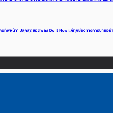
 ของคนทัพหน้า” ปลุกสุดยอดพลัง Do It Now แก่ทุกช่องทางการขายอย