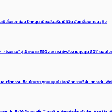
ลยี สิ่งแวดล้อม ปักหมุด เมืองอัจฉริยะมีชีวิต ขับเคลื่อนเศรษฐกิจ
งหา-โรงแรม” สู่เป้าหมาย ESG ลดการใช้พลังงานสูงสุด 80% ตอบโจท
้อเสนอนวัตกรรมเชิงนโยบาย ชูทุนมนุษย์ ปลดล็อกงานวิจัย ยกระดับ
ณ์ความบันเทิงไร้เงินสด เพิ่มฟีเจอร์ใหม่ชำระค่าตั๋วหนังผ่าน Max 