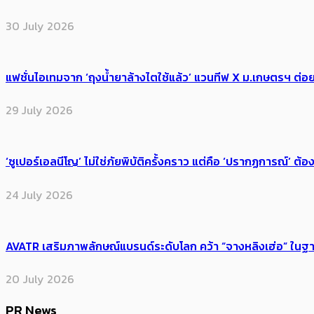
30 July 2026
แฟชั่นไอเทมจาก ‘ถุงน้ำยาล้างไตใช้แล้ว’ แวนทีฟ X ม.เกษตรฯ ต่อย
29 July 2026
‘ซูเปอร์เอลนีโญ’ ไม่ใช่ภัยพิบัติครั้งคราว แต่คือ ‘ปรากฏการณ์’ ​ต
24 July 2026
AVATR เสริมภาพลักษณ์แบรนด์ระดับโลก คว้า “จางหลิงเฮ่อ” ใ
20 July 2026
PR News