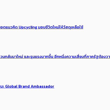
อดแนวคิด Upcycling มอบชีวิตใหม่ให้วัสดุเหลือใช้
้อง​วนกลับมาใหม่ และรุนแรงมากขึ้น อีกหนึ่งความเสี่ยงที่ภาครัฐต้อง
นฐานะ Global Brand Ambassador